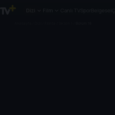
Dizi
Film
Canlı TV
Spor
Belgesel
Ç
Anasayfa
/
Dizi
/
Filinta
/
Sezon 1
/
Bölüm 18