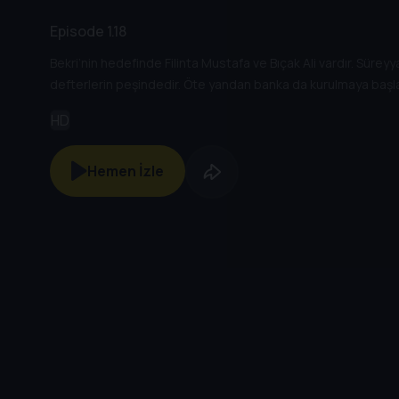
Episode 1.18
Bekri’nin hedefinde Filinta Mustafa ve Bıçak Ali vardır. Süreyy
defterlerin peşindedir. Öte yandan banka da kurulmaya başla
HD
Hemen İzle