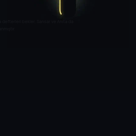
a defterleri bekler, Sansar ve Anita da
nmıştır.