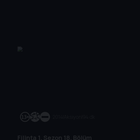
2014
|
Aksiyon
|
94 dk
Filinta
1. Sezon
18. Bölüm