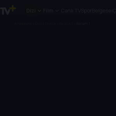
Dizi
Film
Canlı TV
Spor
Belgesel
Ç
Anasayfa
/
Dizi
/
Filinta
/
Sezon 1
/
Bölüm 1