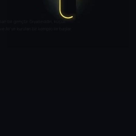
apan bir gençtir. Gıyaseddin, küçük
e Ali’ye kurulan bir komplo ile başlar.