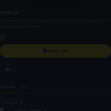
Feride İzle
Toplumun normlarına ve hayata karşı keskin mizahı ile direnen güçlü,
bağımsız bir kadın, Feride!
HD
Hemen İzle
Bölümler
Kadro
1. Sezon
1
. Bölüm:
Episode 1.1