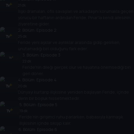
21 dk
İlişki dramaları, ofis savaşları ve arkadaşını korumakla geçen
yorucu bir haftanın ardından Feride, Pınar’la kendi ailesinin
ziyaretine gider.
2
. Bölüm:
Episode 2
25 dk
Feride yeni aşklar ve ayrılıklar arasında gidip gelirken,
unutamadığı biri olduğunu fark eder.
3
. Bölüm:
Episode 3
22 dk
Feride'nin dileği gerçek olur ve hayatına önemsediği biri
geri döner.
4
. Bölüm:
Episode 4
20 dk
Dünyayı kurtarıp ilişkisine yeniden başlayan Feride, içinde
derin bir boşluk hissetmektedir.
5
. Bölüm:
Episode 5
19 dk
Feride’nin girişimci ruhu parlarken, babasıyla karmaşık
ilişkisinin içinde sıkışıp kalır.
6
. Bölüm:
Episode 6