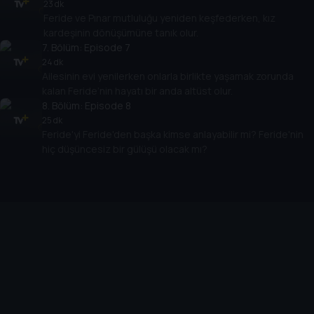
23 dk
Feride ve Pınar mutluluğu yeniden keşfederken, kız
kardeşinin dönüşümüne tanık olur.
7
. Bölüm:
Episode 7
24 dk
Ailesinin evi yenilerken onlarla birlikte yaşamak zorunda
kalan Feride’nin hayatı bir anda altüst olur.
8
. Bölüm:
Episode 8
25 dk
Feride'yi Feride'den başka kimse anlayabilir mi? Feride'nin
hiç düşüncesiz bir gülüşü olacak mı?
Cihazlar
Öne Çıkanlar
TV+ Pro
Yasal
From
TV+ Nedir?