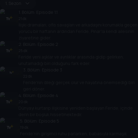
1. Sezon
1
. Bölüm:
Episode 1.1
21 dk
İlişki dramaları, ofis savaşları ve arkadaşını korumakla geçen
yorucu bir haftanın ardından Feride, Pınar’la kendi ailesinin
ziyaretine gider.
2
. Bölüm:
Episode 2
25 dk
Feride yeni aşklar ve ayrılıklar arasında gidip gelirken,
unutamadığı biri olduğunu fark eder.
3
. Bölüm:
Episode 3
22 dk
Feride'nin dileği gerçek olur ve hayatına önemsediği biri
geri döner.
4
. Bölüm:
Episode 4
20 dk
Dünyayı kurtarıp ilişkisine yeniden başlayan Feride, içinde
derin bir boşluk hissetmektedir.
5
. Bölüm:
Episode 5
19 dk
Feride’nin girişimci ruhu parlarken, babasıyla karmaşık