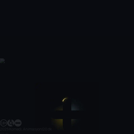
2025
|
Komedi, Animasyon
|
20 dk