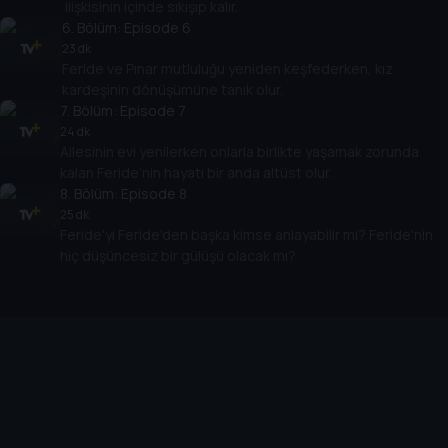
ilişkisinin içinde sıkışıp kalır.
6
. Bölüm:
Episode 6
23 dk
Feride ve Pınar mutluluğu yeniden keşfederken, kız
kardeşinin dönüşümüne tanık olur.
7
. Bölüm:
Episode 7
24 dk
Ailesinin evi yenilerken onlarla birlikte yaşamak zorunda
kalan Feride’nin hayatı bir anda altüst olur.
8
. Bölüm:
Episode 8
25 dk
Feride'yi Feride'den başka kimse anlayabilir mi? Feride'nin
hiç düşüncesiz bir gülüşü olacak mı?
Cihazlar
Öne Çıkanlar
TV+ Pro
Yasal
From
TV+ Nedir?