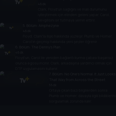
46 dk
Clark, Floyd'un sağlığını ve mali durumunu
iyileştirmek için elinden geleni yapar. Carol,
sevgilisini sır tutmaya yemin ettirir.
5
. Bölüm:
Amphezyne
46 dk
Floyd, Clark'la ilişki hakkında yüzleşir. Plumb ve Homer,
Carol'ın geçmişi hakkında yeni şeyler öğrenir.
6
. Bölüm:
The Denny's Plan
48 dk
Floyd’un, Carol ile yeniden bağlantı kurma çabası başarısız
olunca egosu incinir. Clark, arkadaşına yardımcı olmak için
DTF uygulamasını kullanır.
7
. Bölüm:
No One's Normal. It Just Looks
That Way from Across the Street
55 dk
Ortaya çıkan bazı bilgilerden sonra
Plumb ve Homer, davayla ilgili bildiklerini
sorgulamak zorunda kalır.