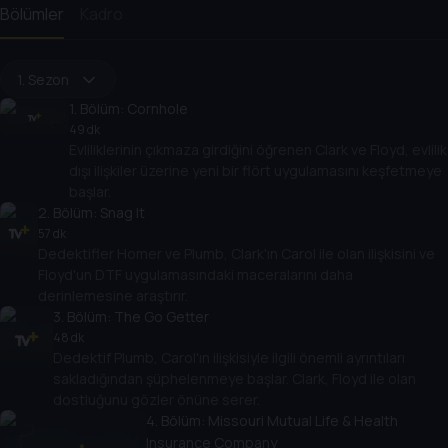
Bölümler
Kadro
1. Sezon
1
. Bölüm:
Cornhole
49 dk
Evliliklerinin çıkmaza girdiğini öğrenen Clark ve Floyd, evlilik
dışı ilişkiler üzerine yeni bir flört uygulamasını keşfetmeye
başlar.
2
. Bölüm:
Snag It
57 dk
Dedektifler Homer ve Plumb, Clark'ın Carol ile olan ilişkisini ve
Floyd'un DTF uygulamasındaki maceralarını daha
derinlemesine araştırır.
3
. Bölüm:
The Go Getter
48 dk
Dedektif Plumb, Carol'ın ilişkisiyle ilgili önemli ayrıntıları
sakladığından şüphelenmeye başlar. Clark, Floyd ile olan
dostluğunu gözler önüne serer.
4
. Bölüm:
Missouri Mutual Life & Health
Insurance Company