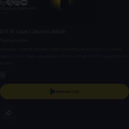
2026
|
Suç, Dram
|
49 dk
49 dk
DTF St. Louis
1. Sezon
6. Bölüm
The Denny's Plan
Floyd’un, Carol ile yeniden bağlantı kurma çabası başarısız olunca
egosu incinir. Clark, arkadaşına yardımcı olmak için DTF uygulamasını
kullanır.
HD
Hemen İzle