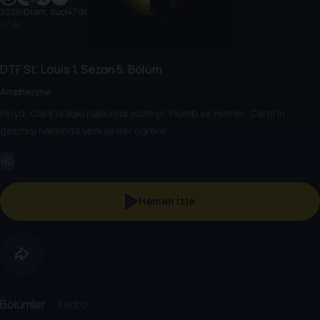
2026
|
Dram, Suç
|
47 dk
47 dk
DTF St. Louis
1. Sezon
5. Bölüm
Amphezyne
Floyd, Clark'la ilişki hakkında yüzleşir. Plumb ve Homer, Carol'ın
geçmişi hakkında yeni şeyler öğrenir.
HD
Hemen İzle
Bölümler
Kadro