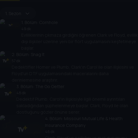
1. Sezon
1
. Bölüm:
Cornhole
49 dk
Evliliklerinin çıkmaza girdiğini öğrenen Clark ve Floyd, evlilik
dışı ilişkiler üzerine yeni bir flört uygulamasını keşfetmeye
başlar.
2
. Bölüm:
Snag It
57 dk
Dedektifler Homer ve Plumb, Clark'ın Carol ile olan ilişkisini ve
Floyd'un DTF uygulamasındaki maceralarını daha
derinlemesine araştırır.
3
. Bölüm:
The Go Getter
48 dk
Dedektif Plumb, Carol'ın ilişkisiyle ilgili önemli ayrıntıları
sakladığından şüphelenmeye başlar. Clark, Floyd ile olan
dostluğunu gözler önüne serer.
4
. Bölüm:
Missouri Mutual Life & Health
Insurance Company
46 dk
Clark, Floyd'un sağlığını ve mali durumunu