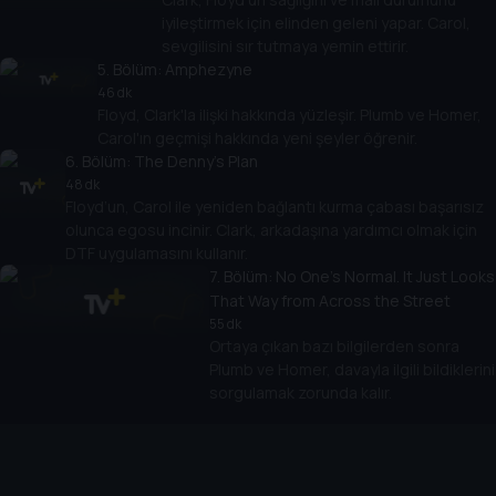
iyileştirmek için elinden geleni yapar. Carol,
sevgilisini sır tutmaya yemin ettirir.
5
. Bölüm:
Amphezyne
46 dk
Floyd, Clark'la ilişki hakkında yüzleşir. Plumb ve Homer,
Carol'ın geçmişi hakkında yeni şeyler öğrenir.
6
. Bölüm:
The Denny's Plan
48 dk
Floyd’un, Carol ile yeniden bağlantı kurma çabası başarısız
olunca egosu incinir. Clark, arkadaşına yardımcı olmak için
DTF uygulamasını kullanır.
7
. Bölüm:
No One's Normal. It Just Looks
That Way from Across the Street
55 dk
Ortaya çıkan bazı bilgilerden sonra
Plumb ve Homer, davayla ilgili bildiklerini
sorgulamak zorunda kalır.
Cihazlar