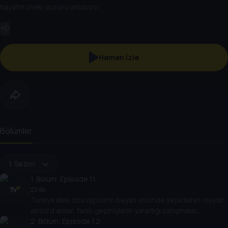
hayatın öteki yüzünü anlatıyor.
HD
Hemen İzle
Bölümler
1. Sezon
1
. Bölüm:
Episode 1.1
22 dk
Türkiye’deki dövüşçülerin başarı yolunda yaşadıkları olaylar,
absürd anılar, farklı geçmişlerin yarattığı çatışmalar…
2
. Bölüm:
Episode 1.2