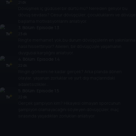
21 dk
Dövüşmek iç güdüsel bir dürtü mü? Nereden geliyor bu
dövüş sevdası? Cesur dövüşçüler, çocukluklarını ve dövüşe
başlama motivasyonlarını anlatıyor.
3
. Bölüm:
Episode 1.3
23 dk
Ringte merhamet yok,bu durum dövüşçülerin en yakınlarına
nasıl hissettiriyor? Aileleri, bir dövüşçüyle yaşamanın
duygusal karşılığını anlatıyor.
4
. Bölüm:
Episode 1.4
22 dk
Ringin görkemi ne kadar gerçek? Arka planda dönen
olaylar, yaşanan zorluklar ve yurt dışı maçlarındaki
adaletsizlikler...
5
. Bölüm:
Episode 1.5
22 dk
Gerçek şampiyon kim? Hikayesi olmayan sporcunun
şampiyon olamayacağını söyleyen dövüşçüler, maç
sırasında yaşadıkları zorlukları anlatıyor.