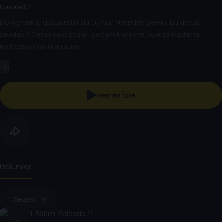
Episode 1.2
Dövüşmek iç güdüsel bir dürtü mü? Nereden geliyor bu dövüş
sevdası? Cesur dövüşçüler, çocukluklarını ve dövüşe başlama
motivasyonlarını anlatıyor.
HD
Hemen İzle
Bölümler
1. Sezon
1
. Bölüm:
Episode 1.1