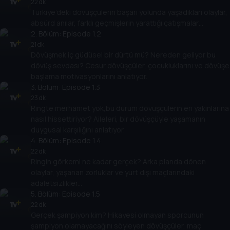
22 dk
Türkiye’deki dövüşçülerin başarı yolunda yaşadıkları olaylar,
absürd anılar, farklı geçmişlerin yarattığı çatışmalar…
2
. Bölüm:
Episode 1.2
21 dk
Dövüşmek iç güdüsel bir dürtü mü? Nereden geliyor bu
dövüş sevdası? Cesur dövüşçüler, çocukluklarını ve dövüşe
başlama motivasyonlarını anlatıyor.
3
. Bölüm:
Episode 1.3
23 dk
Ringte merhamet yok,bu durum dövüşçülerin en yakınlarına
nasıl hissettiriyor? Aileleri, bir dövüşçüyle yaşamanın
duygusal karşılığını anlatıyor.
4
. Bölüm:
Episode 1.4
22 dk
Ringin görkemi ne kadar gerçek? Arka planda dönen
olaylar, yaşanan zorluklar ve yurt dışı maçlarındaki
adaletsizlikler...
5
. Bölüm:
Episode 1.5
22 dk
Gerçek şampiyon kim? Hikayesi olmayan sporcunun
şampiyon olamayacağını söyleyen dövüşçüler, maç