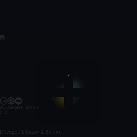
2022
|
Belgesel, Spor
|
21 dk
21 dk
Dövüşçü
1. Sezon
2. Bölüm