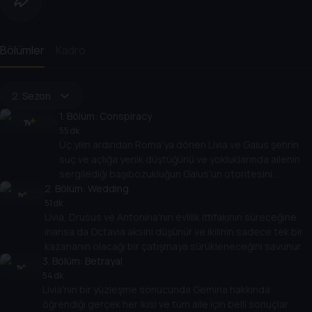
Bölümler
Kadro
2. Sezon
1
. Bölüm:
Conspiracy
55 dk
Üç yılın ardından Roma'ya dönen Livia ve Gaius şehrin
suç ve açlığa yenik düştüğünü ve yokluklarında ailenin
sergilediği başıbozukluğun Gaius'un otoritesini
2
. Bölüm:
zedelediğini görür.
Wedding
51 dk
Livia, Drusus ve Antonina'nın evlilik ittifakının süreceğine
inansa da Octavia aksini düşünür ve ikilinin sadece tek bir
kazananın olacağı bir çatışmaya sürükleneceğini savunur.
3
. Bölüm:
Betrayal
54 dk
Livia'nın bir yüzleşme sonucunda Gemina hakkında
öğrendiği gerçek her ikisi ve tüm aile için belli sonuçlar