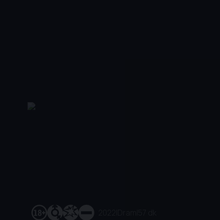
2022
|
Dram
|
57 dk