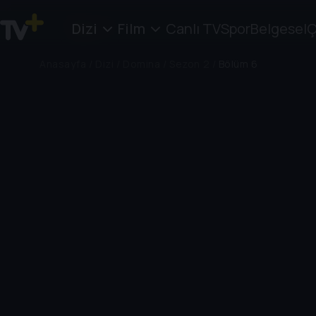
Dizi
Film
Canlı TV
Spor
Belgesel
Ç
Anasayfa
/
Dizi
/
Domina
/
Sezon 2
/
Bölüm 6