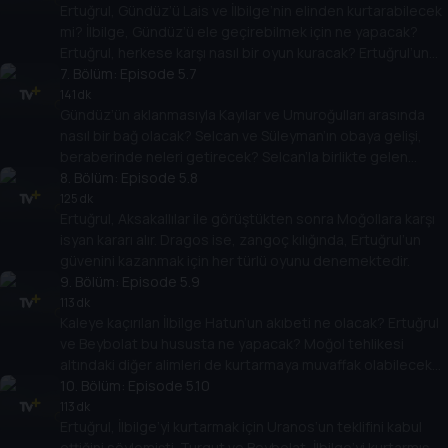
Ertuğrul, Gündüz’ü Lais ve İlbilge’nin elinden kurtarabilecek
mi? İlbilge, Gündüz’ü ele geçirebilmek için ne yapacak?
Ertuğrul, herkese karşı nasıl bir oyun kuracak? Ertuğrul’un
hamlesi ne olacak?
7
. Bölüm:
Episode 5.7
141 dk
Gündüz’ün aklanmasıyla Kayılar ve Umuroğulları arasında
nasıl bir bağ olacak? Selcan ve Süleyman’ın obaya gelişi,
beraberinde neleri getirecek? Selcan’la birlikte gelen
haber nedir ?
8
. Bölüm:
Episode 5.8
125 dk
Ertuğrul, Aksakallılar ile görüştükten sonra Moğollara karşı
isyan kararı alır. Dragos ise, zangoç kılığında, Ertuğrul’un
güvenini kazanmak için her türlü oyunu denemektedir.
9
. Bölüm:
Episode 5.9
113 dk
Kaleye kaçırılan İlbilge Hatun’un akıbeti ne olacak? Ertuğrul
ve Beybolat bu hususta ne yapacak? Moğol tehlikesi
altındaki diğer alimleri de kurtarmaya muvaffak olabilecek
mi?
10
. Bölüm:
Episode 5.10
113 dk
Ertuğrul, İlbilge’yi kurtarmak için Uranos’un teklifini kabul
ettiğini söylemişti. Turgut ve Beybolat, İlbilge’yi kurtarmış,