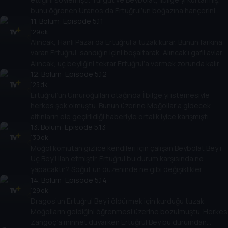
bunu öğrenen Uranos da Ertuğrul’un boğazına hançerini
dayamıştı.
11
. Bölüm:
Episode 5.11
129 dk
Alıncak, Hanlı Pazar’da Ertuğrul’a tuzak kurar. Bunun farkına
varan Ertuğrul, sandığın içini boşaltarak, Alıncak’ı gafil avlar.
Alıncak, uç beyliğini tekrar Ertuğrul’a vermek zorunda kalır.
12
. Bölüm:
Episode 5.12
125 dk
Ertuğrul’un Umuroğulları otağında İlbilge’yi istemesiyle
herkes şok olmuştu. Bunun üzerine Moğollar'a gidecek
altınların ele geçirildiği haberiyle ortalık iyice karışmıştı.
13
. Bölüm:
Episode 5.13
130 dk
Moğol komutan gizlice kendileri için çalışan Beybolat Bey’i
Uç Bey’i ilan etmiştir. Ertuğrul bu durum karşısında ne
yapacaktır? Söğüt’ün düzeninde ne gibi değişiklikler
olacaktır?
14
. Bölüm:
Episode 5.14
129 dk
Dragos’un Ertuğrul Bey’i öldürmek için kurduğu tuzak
Moğolların geldiğini öğrenmesi üzerine bozulmuştu. Herkes
Zangoç’a minnet duyarken Ertuğrul Bey bu durumdan