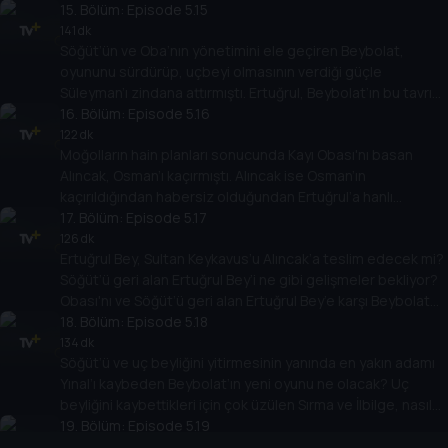
şüphelenmişti.
15
. Bölüm:
Episode 5.15
141 dk
Söğüt’ün ve Oba’nın yönetimini ele geçiren Beybolat,
oyununu sürdürüp, uçbeyi olmasının verdiği güçle
Süleyman’ı zindana attırmıştı. Ertuğrul, Beybolat’ın bu tavrı
karşısında ne yapacak?
16
. Bölüm:
Episode 5.16
122 dk
Moğolların hain planları sonucunda Kayı Obası'nı basan
Alıncak, Osman’ı kaçırmıştı. Alıncak ise Osman’ın
kaçırıldığından habersiz olduğundan Ertuğrul’a hanlı
pazarda hain bir tuzak kurmuştu.
17
. Bölüm:
Episode 5.17
126 dk
Ertuğrul Bey, Sultan Keykavus’u Alıncak’a teslim edecek mi?
Söğüt’ü geri alan Ertuğrul Bey’i ne gibi gelişmeler bekliyor?
Obası'nı ve Söğüt’ü geri alan Ertuğrul Bey’e karşı Beybolat
ne yapacak?
18
. Bölüm:
Episode 5.18
134 dk
Söğüt’ü ve uç beyliğini yitirmesinin yanında en yakın adamı
Yınal’ı kaybeden Beybolat’ın yeni oyunu ne olacak? Uç
beyliğini kaybettikleri için çok üzülen Sırma ve İlbilge, nasıl
bir yol izleyecek?
19
. Bölüm:
Episode 5.19
128 dk