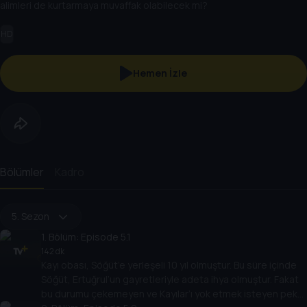
alimleri de kurtarmaya muvaffak olabilecek mi?
HD
Hemen İzle
Bölümler
Kadro
5. Sezon
1
. Bölüm:
Episode 5.1
142 dk
Kayı obası, Söğüt’e yerleşeli 10 yıl olmuştur. Bu süre içinde
Söğüt, Ertuğrul’un gayretleriyle adeta ihya olmuştur. Fakat
bu durumu çekemeyen ve Kayılar’ı yok etmek isteyen pek