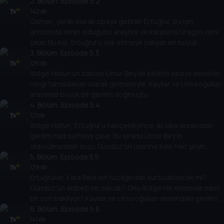
çok düşman vardır.
2
. Bölüm:
Episode 5.2
142 dk
Osman, yaralı olarak obaya getirilir. Ertuğrul, bu işin
arkasında kimin olduğunu araştırır ve karşısına Dragos ismi
çıkar. Bu kişi, Ertuğrul’u yok etmeye çalışan en büyük
düşmanlardan birisidir.
3
. Bölüm:
Episode 5.3
126 dk
İlbilge Hatun’un babası Umur Bey ile birlikte obaya devletin
vergi tahsildarları olarak gelmesiyle, Kayılar ve Umuroğulları
arasında büyük bir gerilim doğmuştu.
4
. Bölüm:
Episode 5.4
121 dk
İlbilge Hatun, Ertuğrul’u hançerleyince, iki oba arasındaki
gerilim had safhaya çıkar. Bu sırada Umur Bey’in
öldürülmesinin suçu Gündüz’ün üzerine kalır. Her şeyin
arkasında ise Dragos vardır.
5
. Bölüm:
Episode 5.5
129 dk
Ertuğrullar, Kara Bela’nın tuzağından kurtulabilecek mi?
Gündüz’ün akıbeti ne olacak? Onu İlbilge’nin ellerinde nasıl
bir son bekliyor? Kayılar ve Umuroğulları arasındaki gerilim
tırmanacak mı?
6
. Bölüm:
Episode 5.6
141 dk