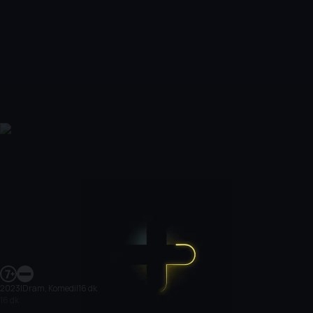
2023
|
Dram, Komedi
|
16 dk
16 dk