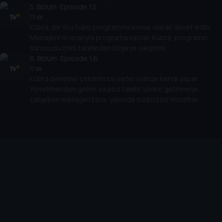
beklemediği bir soruyla karşılaşır.
5
. Bölüm:
Episode 1.5
13 dk
Kübra, bir YouTube programına konuk olarak davet edilir.
Menajerinin ısrarıyla programa katılan Kübra, programın
sunucusu Enis tarafından köşeye sıkıştırılır.
6
. Bölüm:
Episode 1.6
17 dk
Kübra deneme çekimini bu sefer evinde kendi yapar.
Yönetmenden gelen sayısız talebi yerine getirmeye
çalışırken menajeri Esra, yanında sürpriz bir misafirle
Kübra’nın evine gelir. Müjdeli bir haber vermek için gelen
Esra, Kübra’dan beklediği tepkiyi alamaz. Kübra’nın artık
kendi kariyeri için farklı planları vardır.
Cihazlar
Öne Çıkanlar
TV+ Pro
Yasal
From
TV+ Nedir?
Aydınlatma Metni
Doğu