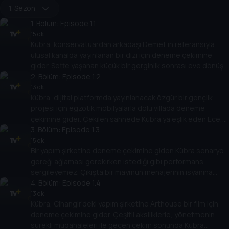
1. Sezon
1
. Bölüm:
Episode 1.1
15 dk
Kübra, konservatuardan arkadaşı Demet’in referansıyla
ulusal kanalda yayınlanan bir dizi için deneme çekimine
gider. Sette yaşanan küçük bir gerginlik sonrası eve dönüş
yolunda Kübra, dizinin yapımcısı Cengiz ile tuhaf bir telefon
2
. Bölüm:
Episode 1.2
konuşması yapar.
13 dk
Kübra, dijital platformda yayınlanacak özgür bir gençlik
projesi için egzotik mobilyalarla dolu villada deneme
çekimine gider. Çekilen sahnede Kübra’ya eşlik eden Ece,
sektörün acımasız gerçeklerini paylaşarak Kübra’ya
3
. Bölüm:
Episode 1.3
kendince öneriler verir.
15 dk
Bir yapım şirketine deneme çekimine giden Kübra senaryo
gereği ağlaması gerekirken istediği gibi performans
sergileyemez. Çıkışta bir maymun menajerinin isyanına
şahit olan Kübra’nın sinirleri iyice bozulmuştur.
4
. Bölüm:
Episode 1.4
13 dk
Kübra, Cihangir’deki yapım şirketine Arthouse bir film için
deneme çekimine gider. Çeşitli aksiliklerle, yönetmenin
sürekli müdahaleleri ile geçen çekim sonunda Kübra