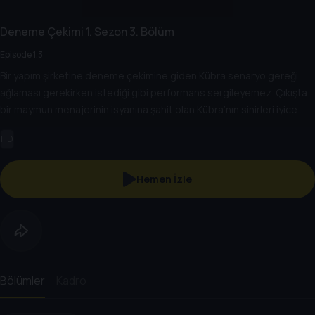
Deneme Çekimi
1. Sezon
3. Bölüm
Episode 1.3
Bir yapım şirketine deneme çekimine giden Kübra senaryo gereği
ağlaması gerekirken istediği gibi performans sergileyemez. Çıkışta
bir maymun menajerinin isyanına şahit olan Kübra’nın sinirleri iyice
bozulmuştur.
HD
Hemen İzle
Bölümler
Kadro