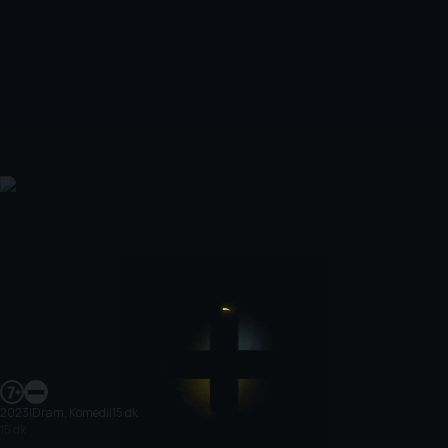
2023
|
Dram, Komedi
|
15 dk
15 dk