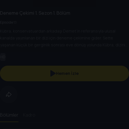
Deneme Çekimi
1. Sezon
1. Bölüm
Episode 1.1
Kübra, konservatuardan arkadaşı Demet’in referansıyla ulusal
kanalda yayınlanan bir dizi için deneme çekimine gider. Sette
yaşanan küçük bir gerginlik sonrası eve dönüş yolunda Kübra, dizinin
yapımcısı Cengiz ile tuhaf bir telefon konuşması yapar.
HD
Hemen İzle
Bölümler
Kadro