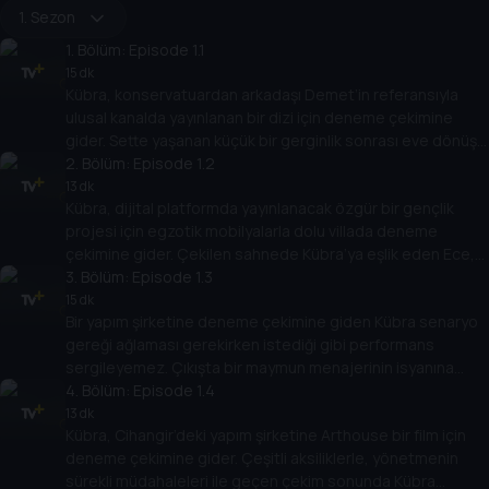
1. Sezon
1
. Bölüm:
Episode 1.1
15 dk
Kübra, konservatuardan arkadaşı Demet’in referansıyla
ulusal kanalda yayınlanan bir dizi için deneme çekimine
gider. Sette yaşanan küçük bir gerginlik sonrası eve dönüş
yolunda Kübra, dizinin yapımcısı Cengiz ile tuhaf bir telefon
2
. Bölüm:
Episode 1.2
konuşması yapar.
13 dk
Kübra, dijital platformda yayınlanacak özgür bir gençlik
projesi için egzotik mobilyalarla dolu villada deneme
çekimine gider. Çekilen sahnede Kübra’ya eşlik eden Ece,
sektörün acımasız gerçeklerini paylaşarak Kübra’ya
3
. Bölüm:
Episode 1.3
kendince öneriler verir.
15 dk
Bir yapım şirketine deneme çekimine giden Kübra senaryo
gereği ağlaması gerekirken istediği gibi performans
sergileyemez. Çıkışta bir maymun menajerinin isyanına
şahit olan Kübra’nın sinirleri iyice bozulmuştur.
4
. Bölüm:
Episode 1.4
13 dk
Kübra, Cihangir’deki yapım şirketine Arthouse bir film için
deneme çekimine gider. Çeşitli aksiliklerle, yönetmenin
sürekli müdahaleleri ile geçen çekim sonunda Kübra