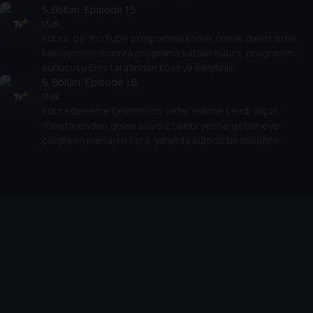
beklemediği bir soruyla karşılaşır.
5
. Bölüm:
Episode 1.5
13 dk
Kübra, bir YouTube programına konuk olarak davet edilir.
Menajerinin ısrarıyla programa katılan Kübra, programın
sunucusu Enis tarafından köşeye sıkıştırılır.
6
. Bölüm:
Episode 1.6
17 dk
Kübra deneme çekimini bu sefer evinde kendi yapar.
Yönetmenden gelen sayısız talebi yerine getirmeye
çalışırken menajeri Esra, yanında sürpriz bir misafirle
Kübra’nın evine gelir. Müjdeli bir haber vermek için gelen
Esra, Kübra’dan beklediği tepkiyi alamaz. Kübra’nın artık
kendi kariyeri için farklı planları vardır.
Cihazlar
Öne Çıkanlar
TV+ Pro
Yasal
From
TV+ Nedir?
Aydınlatma Metni
Doğu