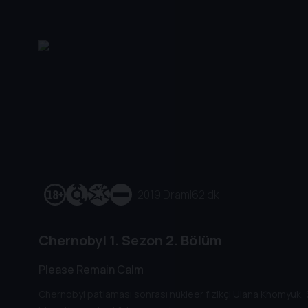
2019
|
Dram
|
62 dk
Chernobyl
1. Sezon
2. Bölüm
Please Remain Calm
Chernobyl patlaması sonrası nükleer fizikçi Ulana Khomyuk, 