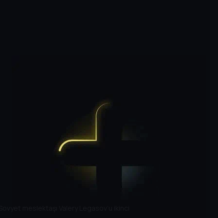
Sovyet meslektaşı Valery Legasov’u ikinci