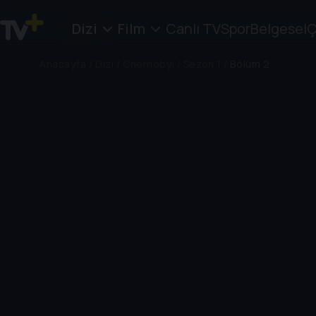
Dizi
Film
Canlı TV
Spor
Belgesel
Ç
Anasayfa
/
Dizi
/
Chernobyl
/
Sezon 1
/
Bölüm 2