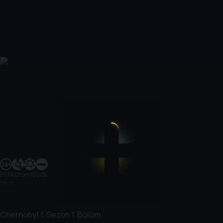
2019
|
Dram
|
56 dk
56 dk
Chernobyl
1. Sezon
1. Bölüm