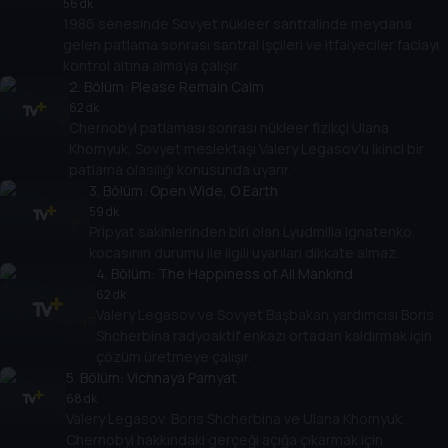
56 dk
1986 senesinde Sovyet nükleer santralinde meydana
gelen patlama sonrası santral işçileri ve itfaiyeciler faciayı
kontrol altına almaya çalışır.
2
. Bölüm:
Please Remain Calm
62 dk
Chernobyl patlaması sonrası nükleer fizikçi Ulana
Khomyuk, Sovyet meslektaşı Valery Legasov’u ikinci bir
patlama olasılığı konusunda uyarır.
3
. Bölüm:
Open Wide, O Earth
59 dk
Pripyat sakinlerinden biri olan Lyudmilla Ignatenko,
kocasının durumu ile ilgili uyarıları dikkate almaz.
4
. Bölüm:
The Happiness of All Mankind
62 dk
Valery Legasov ve Sovyet Başbakan yardımcısı Boris
Shcherbina radyoaktif enkazı ortadan kaldırmak için
çözüm üretmeye çalışır.
5
. Bölüm:
Vichnaya Pamyat
68 dk
Valery Legasov, Boris Shcherbina ve Ulana Khomyuk,
Chernobyl hakkındaki gerçeği açığa çıkarmak için