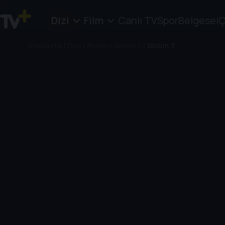
Dizi
Film
Canlı TV
Spor
Belgesel
Ç
Anasayfa
/
Dizi
/
Boom
/
Sezon 1
/
Bölüm 3