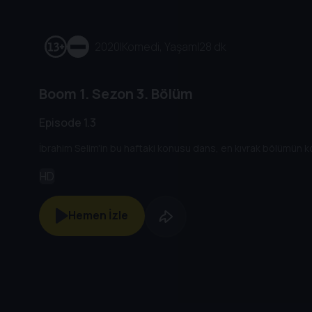
2020
|
Komedi, Yaşam
|
28 dk
Boom
1. Sezon
3. Bölüm
Episode 1.3
İbrahim Selim'in bu haftaki konusu dans, en kıvrak bölümün 
HD
Hemen İzle