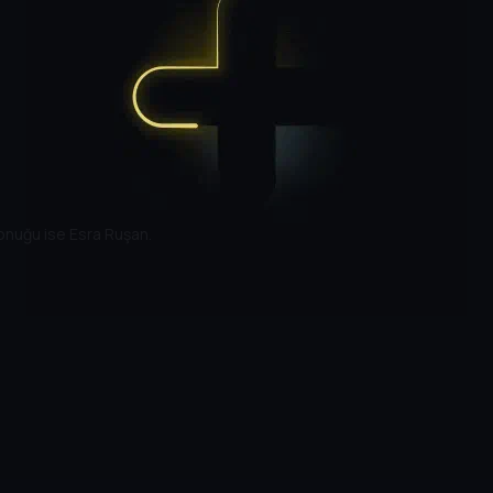
konuğu ise Esra Ruşan.