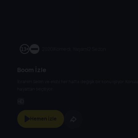
2020
|
Komedi, Yaşam
|
2 Sezon
Boom İzle
İbrahim Selim ve ekibi her hafta değişik bir konu işliyor. Konula
hayattan seçiliyor.
HD
Hemen İzle