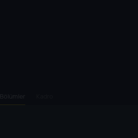
Bölümler
Kadro
1. Sezon
2. Sezon
1
. Bölüm:
Episode 2.1