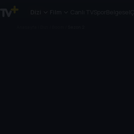
Dizi
Film
Canlı TV
Spor
Belgesel
Ç
Anasayfa
/
Dizi
/
Boom
/
Sezon 2