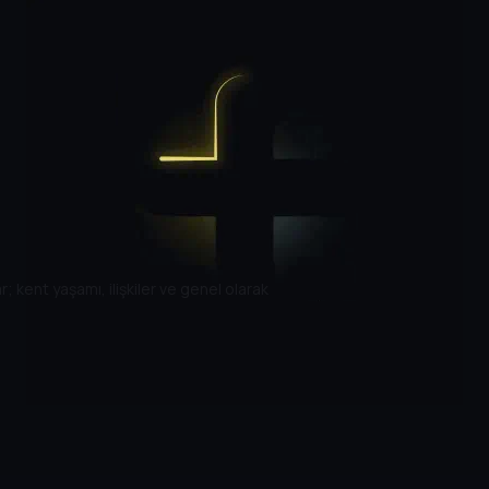
r; kent yaşamı, ilişkiler ve genel olarak