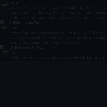
49 dk
Meech, J-Pusha ve kardeşi Carter ile buluşmak üzere St.
Louis'e seyahat eder ve yeni bir aşk bulur, fakat aynı zamanda
Detroit ve Atlanta'da kazanç sağlama yönteminin her zaman
8
sürdürüldüğünü de öğrenir.
. Bölüm:
Code Red
49 dk
Meech, Atlanta'ya dönmesiyle şehrin ve aşkının artık Glock'a
ait olduğunu öğrenir. Şehri rakiplerinden almaya kararlıdır ama
bunu akıllıca yapma yollarını öğrenmeye çalışır.
9
. Bölüm:
Death Trap
49 dk
Meech ve Terry, Francois adında bir tamirciyle buluşmak için
Miami'ye gider. Glock ve MK, Flenory kardeşleri gerçek Miami
tarzında karşılar ve müdahaleye rağmen kardeşler, Amerikan
10
Rüyasını gerçekleştirmeye kararlı bir şekilde kaçarlar.
. Bölüm:
Prime Time
49 dk
Meech ve Terry, Atlanta'ya dönüp ellerinden gelen her şeyi
geri almak için birlikte çalışırlar ve Miami'nin merkezi olarak St.
Louis ve diğer şehirlere genişlemeyi planlarlar. Meech ve
Terry, en büyük maceralarından birine hazırlanırlar.
Cihazlar