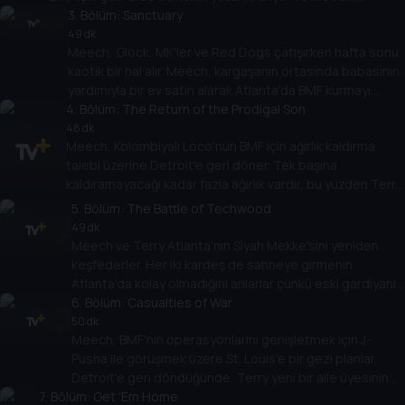
Kolombiya bağlantılarıyla başarıya ulaşıyor.
3
. Bölüm:
Sanctuary
49 dk
Meech, Glock, MK'ler ve Red Dogs çatışırken hafta sonu
kaotik bir hal alır. Meech, kargaşanın ortasında babasının
yardımıyla bir ev satın alarak Atlanta'da BMF kurmayı
4
hedefler.
. Bölüm:
The Return of the Prodigal Son
48 dk
Meech, Kolombiyalı Loco'nun BMF için ağırlık kaldırma
talebi üzerine Detroit'e geri döner. Tek başına
kaldıramayacağı kadar fazla ağırlık vardır, bu yüzden Terry
ve Detroit ekibinden yardım ister.
5
. Bölüm:
The Battle of Techwood
49 dk
Meech ve Terry Atlanta'nın Siyah Mekke'sini yeniden
keşfederler. Her iki kardeş de sahneye girmenin
Atlanta'da kolay olmadığını anlarlar çünkü eski gardiyanla
karşılaşırlar ve onunla rekabet etmek istemezler.
6
. Bölüm:
Casualties of War
50 dk
Meech, BMF'nin operasyonlarını genişletmek için J-
Pusha ile görüşmek üzere St. Louis'e bir gezi planlar.
Detroit'e geri döndüğünde, Terry yeni bir aile üyesinin
7
. Bölüm:
katılışına hazırlık yapar.
Get 'Em Home