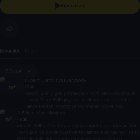
Hemen İzle
Bölümler
Kadro
3. Sezon
1
. Bölüm:
Detroit vs Everybody
49 dk
Meech, BMF'yi genişletmek için resmi olarak Atlanta'ya
taşındı. Terry, BMF girişimini sürdürmek için Detroit'te
kalıyor. Meech, Atlanta'ya taşınmanın hoş ve hoş
2
. Bölüm:
olmayan sürprizlerle dolu olacağını öğrenir.
Magic Makers
49 dk
Meech, BMF'yi Atlanta'ya doğru genişletmeye odaklanırken
Terry, BMF ve ailesinin Detroit'te kalmasını dengeliyor. Terry,
BMF için gelir elde etmenin yollarını arıyor ve Meech,