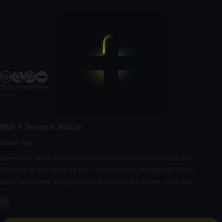
2024
|
Dram
|
50 dk
50 dk
BMF
3. Sezon
9. Bölüm
Death Trap
Meech ve Terry, Francois adında bir tamirciyle buluşmak için
Miami'ye gider. Glock ve MK, Flenory kardeşleri gerçek Miami
tarzında karşılar ve müdahaleye rağmen kardeşler, Amerikan
Rüyasını gerçekleştirmeye kararlı bir şekilde kaçarlar.
HD