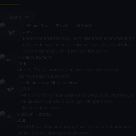
1. Sezon
1
. Bölüm:
See It... Touch It... Obtain It
49 dk
Meech ve erkek kardeşi Terry, ailelerinin ekonomik krizin
üstesinden gelmesine yardımcı olmak için yeterli talep
yaratan daha güçlü bir parti hazırlığına girer.
2
. Bölüm:
Rumors
49 dk
Meech, Tee'yi vuran kişiyi bulmak için elinden geleni
yapmaya hazır durumdadır.
3
. Bölüm:
Love All, Trust Few
49 dk
Meech ve Terry, fabrika işçilerine uyuşturucu satmak için
bir gıda kamyonu kullanarak gizli bir operasyon
düzenlemeye çalışır.
4
. Bölüm:
Heroes
50 dk
The 50 Boyz'u tamamen kapatmak için fazla mesai yapan
Lamar'ın terör saltanatı devam ediyor.