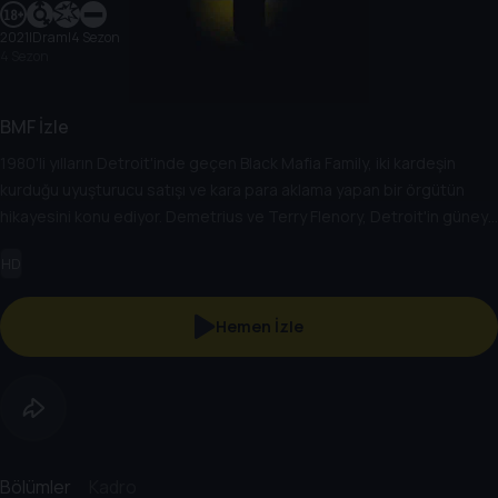
2021
|
Dram
|
4 Sezon
4 Sezon
BMF İzle
1980'li yılların Detroit'inde geçen Black Mafia Family, iki kardeşin
kurduğu uyuşturucu satışı ve kara para aklama yapan bir örgütün
hikayesini konu ediyor. Demetrius ve Terry Flenory, Detroit'in güney
batı bölgesinin çürümeye yüz tutmuş sokaklarında yükselen iki
HD
yıldızdır. Kardeşler, uyuşturucu satışı ve kara para aklama yapan bir
örgüt kurar. İkisi zamanla ülkenin ülkenin en nüfuzlu suç ailelerinden
biri haline gelir.
Hemen İzle
Bölümler
Kadro