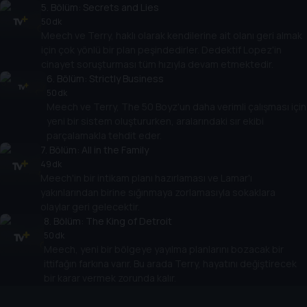
5
. Bölüm:
Secrets and Lies
50 dk
Meech ve Terry, haklı olarak kendilerine ait olanı geri almak
için çok yönlü bir plan peşindedirler. Dedektif Lopez'in
cinayet soruşturması tüm hızıyla devam etmektedir.
6
. Bölüm:
Strictly Business
50 dk
Meech ve Terry, The 50 Boyz'un daha verimli çalışması için
yeni bir sistem oluştururken, aralarındaki sır ekibi
parçalamakla tehdit eder.
7
. Bölüm:
All in the Family
49 dk
Meech'in bir intikam planı hazırlaması ve Lamar'ı
yakınlarından birine sığınmaya zorlamasıyla sokaklara
olaylar geri gelecektir.
8
. Bölüm:
The King of Detroit
50 dk
Meech, yeni bir bölgeye yayılma planlarını bozacak bir
ittifağın farkına varır. Bu arada Terry, hayatını değiştirecek
bir karar vermek zorunda kalır.