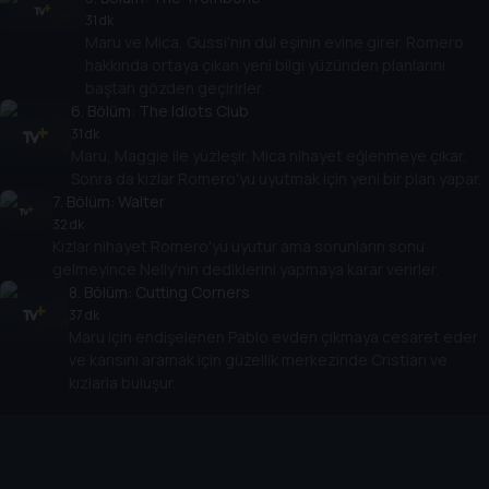
31 dk
Maru ve Mica, Gussi'nin dul eşinin evine girer. Romero
hakkında ortaya çıkan yeni bilgi yüzünden planlarını
baştan gözden geçirirler.
6
. Bölüm:
The Idiots Club
31 dk
Maru, Maggie ile yüzleşir. Mica nihayet eğlenmeye çıkar.
Sonra da kızlar Romero'yu uyutmak için yeni bir plan yapar.
7
. Bölüm:
Walter
32 dk
Kızlar nihayet Romero'yu uyutur ama sorunların sonu
gelmeyince Nelly'nin dediklerini yapmaya karar verirler.
8
. Bölüm:
Cutting Corners
37 dk
Maru için endişelenen Pablo evden çıkmaya cesaret eder
ve karısını aramak için güzellik merkezinde Cristian ve
kızlarla buluşur.
Cihazlar