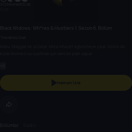
2025
|
Komedi
|
32 dk
32 dk
Black Widows: Wh*res & Hustlers
1. Sezon
6. Bölüm
The Idiots Club
Maru, Maggie ile yüzleşir. Mica nihayet eğlenmeye çıkar. Sonra da
kızlar Romero'yu uyutmak için yeni bir plan yapar.
HD
Hemen İzle
Bölümler
Kadro