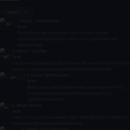
1. Sezon
1
. Bölüm:
The Reunion
36 dk
Suç hayatını geride bırakan Maru ve Mica yıllardır
birbirleriyle konuşmamıştır. Ama sonra gizemli bir zarf
ellerine ulaşır.
2
. Bölüm:
The Plan
33 dk
Paola sessiz kalma şartıyla, Maru ve Mica'dan Romero'yu ilaçla
uyutup, sorgusuz sualsiz ona teslim etmelerini ister.
3
. Bölüm:
Barbiturates
35 dk
Birkaç utanç verici denemeden sonra Maru ve Mica,
Romero'yu baştan çıkarmaları için iki genç kızı
eğitmeye karar verir.
4
. Bölüm:
Rusty
34 dk
Maru ve Mica yeni kara dulları eğitir. Vakıftaki kızlar da Maru'nun
niyetinden gittikçe şüphelenmektedir.
5
. Bölüm:
The Trombone