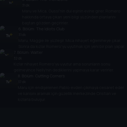
31 dk
Maru ve Mica, Gussi'nin dul eşinin evine girer. Romero
hakkında ortaya çıkan yeni bilgi yüzünden planlarını
baştan gözden geçirirler.
6
. Bölüm:
The Idiots Club
31 dk
Maru, Maggie ile yüzleşir. Mica nihayet eğlenmeye çıkar.
Sonra da kızlar Romero'yu uyutmak için yeni bir plan yapar.
7
. Bölüm:
Walter
32 dk
Kızlar nihayet Romero'yu uyutur ama sorunların sonu
gelmeyince Nelly'nin dediklerini yapmaya karar verirler.
8
. Bölüm:
Cutting Corners
37 dk
Maru için endişelenen Pablo evden çıkmaya cesaret eder
ve karısını aramak için güzellik merkezinde Cristian ve
kızlarla buluşur.
Cihazlar