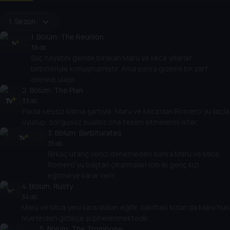
1. Sezon
1
. Bölüm:
The Reunion
36 dk
Suç hayatını geride bırakan Maru ve Mica yıllardır
birbirleriyle konuşmamıştır. Ama sonra gizemli bir zarf
ellerine ulaşır.
2
. Bölüm:
The Plan
33 dk
Paola sessiz kalma şartıyla, Maru ve Mica'dan Romero'yu ilaçla
uyutup, sorgusuz sualsiz ona teslim etmelerini ister.
3
. Bölüm:
Barbiturates
35 dk
Birkaç utanç verici denemeden sonra Maru ve Mica,
Romero'yu baştan çıkarmaları için iki genç kızı
eğitmeye karar verir.
4
. Bölüm:
Rusty
34 dk
Maru ve Mica yeni kara dulları eğitir. Vakıftaki kızlar da Maru'nun
niyetinden gittikçe şüphelenmektedir.
5
. Bölüm:
The Trombone