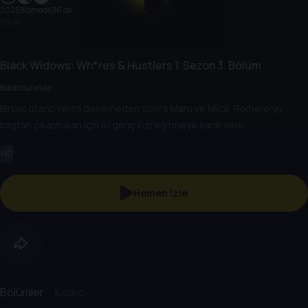
2025
|
Komedi
|
36 dk
36 dk
Black Widows: Wh*res & Hustlers
1. Sezon
3. Bölüm
Barbiturates
Birkaç utanç verici denemeden sonra Maru ve Mica, Romero'yu
baştan çıkarmaları için iki genç kızı eğitmeye karar verir.
HD
Hemen İzle
Bölümler
Kadro