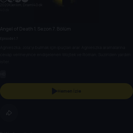
2020
|
Gerilim, Dram
|
40 dk
40 dk
Angel of Death
1. Sezon
7. Bölüm
Episode 1.7
Agnieszka, Jola'yı bulmak için ipuçları arar. Agnieszka aramalarına
cevap vermeyince endişelenen Wojtek ve Roman, Suzin'den yardım
ister.
HD
Hemen İzle