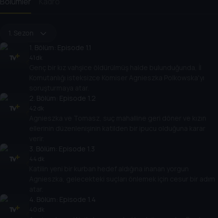
Bölümler
Kadro
1. Sezon
1
. Bölüm:
Episode 1.1
41 dk
Genç bir kız vahşice öldürülmüş halde bulunduğunda, İl
Komutanlığı isteksizce Komiser Agnieszka Polkowska'yı
soruşturmaya atar.
2
. Bölüm:
Episode 1.2
42 dk
Agnieszka ve Tomasz, suç mahalline geri döner ve kızın
ellerinin düzenlenişinin katilden bir ipucu olduğuna karar
verir.
3
. Bölüm:
Episode 1.3
44 dk
Katilin yeni bir kurban hedef aldığına inanan yorgun
Agnieszka, gelecekteki suçları önlemek için cesur bir adım
atar.
4
. Bölüm:
Episode 1.4
40 dk