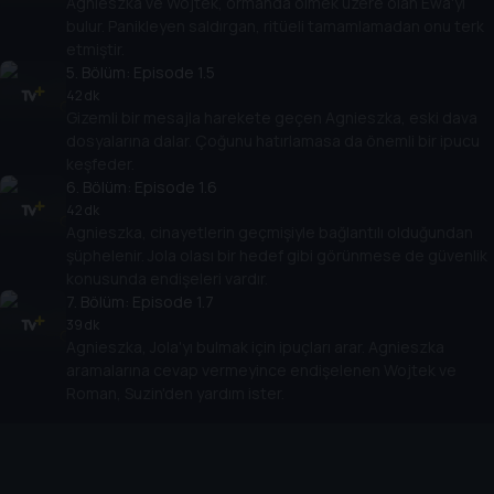
Agnieszka ve Wojtek, ormanda ölmek üzere olan Ewa'yı
bulur. Panikleyen saldırgan, ritüeli tamamlamadan onu terk
etmiştir.
5
. Bölüm:
Episode 1.5
42 dk
Gizemli bir mesajla harekete geçen Agnieszka, eski dava
dosyalarına dalar. Çoğunu hatırlamasa da önemli bir ipucu
keşfeder.
6
. Bölüm:
Episode 1.6
42 dk
Agnieszka, cinayetlerin geçmişiyle bağlantılı olduğundan
şüphelenir. Jola olası bir hedef gibi görünmese de güvenlik
konusunda endişeleri vardır.
7
. Bölüm:
Episode 1.7
39 dk
Agnieszka, Jola'yı bulmak için ipuçları arar. Agnieszka
aramalarına cevap vermeyince endişelenen Wojtek ve
Roman, Suzin'den yardım ister.
Cihazlar