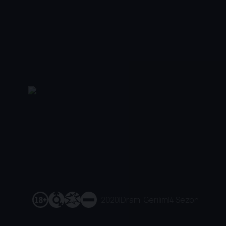
2020
|
Dram, Gerilim
|
4 Sezon