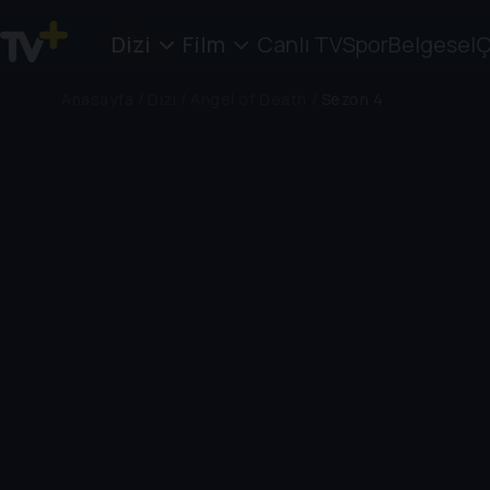
Dizi
Film
Canlı TV
Spor
Belgesel
Ç
Anasayfa
/
Dizi
/
Angel of Death
/
Sezon 4