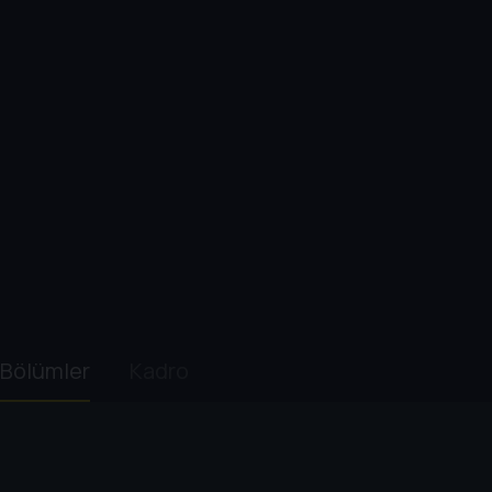
Bölümler
Kadro
1. Sezon
2. Sezon
3. Sezon
4. Sezon