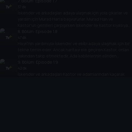
karşılaşırlar. İskender ve Kastor arasında rıhtımda büyük bir
7
. Bölüm:
Episode 1.7
hesaplaşma yaşanır.
37 dk
İskender ve arkadaşları adaya ulaşmak için yola çıkarlar ve
yardım için Murad Han'a başvururlar. Murad Han ve
Kastor'un gemileri çarpışırken İskender ile Kastor kıyasıya
bir mücadeleye tutuşur.
8
. Bölüm:
Episode 1.8
47 dk
Hayri'nin yardımıyla İskender ve ekibi adaya ulaşmak için bir
tekne temin eder. Ancak haritayı ele geçiren Kastor, onları
yakından takip etmektedir. Ada kabilelerinin elinden
kurtulan İskender ve arkadaşları kısa süre sonra kendilerini
9
. Bölüm:
Episode 1.9
başka bir çıkmazla karşı karşıya bulurlar.
42 dk
İskender ve arkadaşları Kastor ve adamlarından kaçarak
çeşitli yerlere dağılmış gizemli bir nesnenin parçalarını
toplarlar. Bir mağarada son parçayı ararken korkunç bir
yaratıkla yüz yüze gelirler.
10
. Bölüm:
Episode 1.10
45 dk
Tozkoparanlar bir dizi engeli aştıktan sonra Kastor ve
adamlarıyla nihai bir savaşta karşı karşıya gelirler. Tüm
yaşadıkları onlara içlerinde teknolojiden bile daha büyük bir
güç olduğunu öğretecektir.