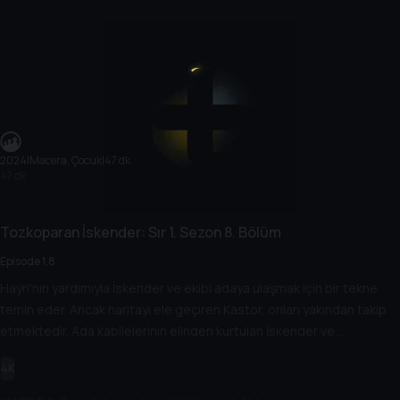
2024
|
Macera, Çocuk
|
47 dk
47 dk
Tozkoparan İskender: Sır
1. Sezon
8. Bölüm
Episode 1.8
Hayri'nin yardımıyla İskender ve ekibi adaya ulaşmak için bir tekne
temin eder. Ancak haritayı ele geçiren Kastor, onları yakından takip
etmektedir. Ada kabilelerinin elinden kurtulan İskender ve
arkadaşları kısa süre sonra kendilerini başka bir çıkmazla karşı karşıya
4K
bulurlar.