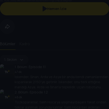
4K, HDR, Dolby Ses özelliklerinin kullanılabilirliği cihaza bağlıdır.
Hemen İzle
Bölümler
Kadro
1. Sezon
1
. Bölüm:
Episode 1.1
47 dk
İskender, Sinan, Arda ve Asya bir anda kendi zamanlarından
koparılarak 2150'ye getirilir. İskender, onu terk ettiğine
inandığı Asya, Arda ve Sinan'a tepkilidir. Uçan robotunu
takip ederek tanıştıkları Baykuş, onlara kendi zamanı
2
. Bölüm:
Episode 1.2
hakkında bilgi verir ve Salih Hoca'nın yardımlarına ihtiyacı
46 dk
Tozkoparanlar, Salih Hoca'ya ulaşmayı başarır fakat ondan
olduğunu söyler.
tekrar ayrılmak zorunda kalırlar. Salih Hoca'dan aldıkları