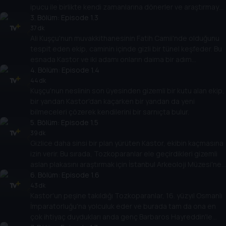
ipucu ile birlikte kendi zamanlarına dönerler ve araştırmaya
koyulurlar. Kastor ve adamları da izlerini takip ederek
3
. Bölüm:
Episode 1.3
peşlerinden gelir.
37 dk
Ali Kuşçu'nun muvakkithanesinin Fatih Camii'nde olduğunu
tespit eden ekip, caminin içinde gizli bir tünel keşfeder. Bu
esnada Kastor ve iki adamı onların daima bir adım
arkasındadır.
4
. Bölüm:
Episode 1.4
44 dk
Kuşçu'nun neslinin son üyesinden gizemli bir kutu alan ekip,
bir yandan Kastor'dan kaçarken bir yandan da yeni
bilmeceleri çözerek kendilerini bir sarnıçta bulur.
5
. Bölüm:
Episode 1.5
39 dk
Gizlice daha sinsi bir plan yürüten Kastor, ekibin kaçmasına
izin verir. Bu sırada, Tozkoparanlar ele geçirdikleri gizemli
aslan plakasını araştırmak için İstanbul Arkeoloji Müzesi'ne
giderler.
6
. Bölüm:
Episode 1.6
43 dk
Kastor'un peşine takıldığı Tozkoparanlar, 16. yüzyıl Osmanlı
İmparatorluğu'na yolculuk eder ve burada tam da ona en
çok ihtiyaç duydukları anda genç Barbaros Hayreddin'le