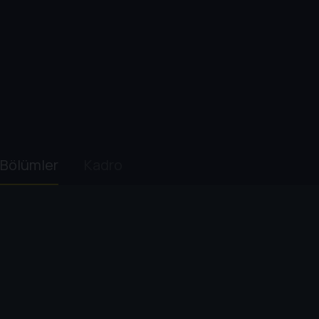
Bölümler
Kadro
1. Sezon
1
. Bölüm:
Kahramanın Doğuşu
55 dk
Dünyanın en yetenekli okçusu olan Tozkoparan İsken
dokunma cesaretini gösterir ve özel güçler kazanır.
2
. Bölüm:
İlk Taş