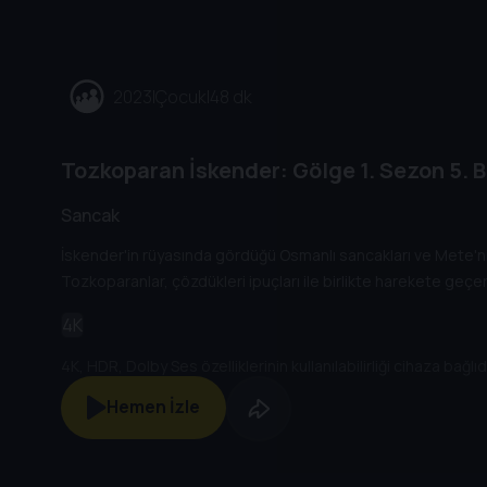
2023
|
Çocuk
|
48 dk
Tozkoparan İskender: Gölge
1. Sezon
5. 
Sancak
İskender'in rüyasında gördüğü Osmanlı sancakları ve Mete'ni
Tozkoparanlar, çözdükleri ipuçları ile birlikte harekete geçer
4K
4K, HDR, Dolby Ses özelliklerinin kullanılabilirliği cihaza bağlıdı
Hemen İzle