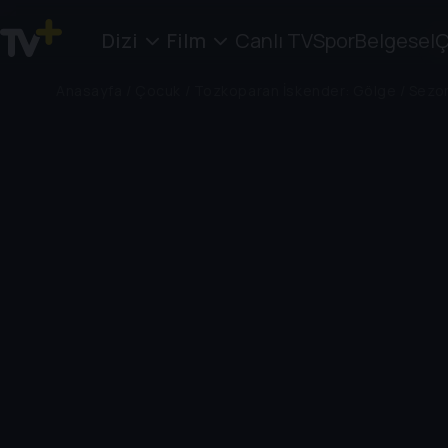
Dizi
Film
Canlı TV
Spor
Belgesel
Ç
Anasayfa
/
Çocuk
/
Tozkoparan İskender: Gölge
/
Sezon