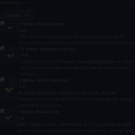
1. Sezon
1
. Bölüm:
DNA harikaları
11 dk
DNA'nızın bir kısmını çıkartarak genetik keşfediliyor ve
kromozomları ilk bulanın Joe Hin Tjio olduğu ortaya çıkıyor.
2
. Bölüm:
İlgi çeken robotlar
11 dk
Robotları kendi robotunuzu yaparak keşfetmek ve robot
ustası Hiroshi Ishiguro kendini kopyalayan adam olarak
biliniyor.
3
. Bölüm:
Bitkiler nasıl yer?
11 dk
Botaniği gökkuşağı renklerinden bir çiçek yaparak
keşfeden usta J.C Bose'nin, bitkilerin doğasıyla ilgili yaptığı
çalışmaları görüyoruz.
4
. Bölüm:
Bükülen ışık
11 dk
Işığın doğasını suyla yağı karıştırarak ortaya çıkaran ay ışığı
yansımalarının aynaya benzediğini tespit eden Zhang Heng