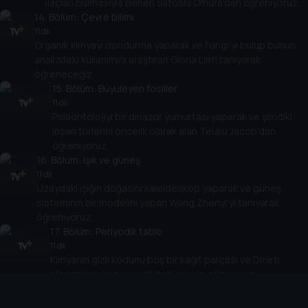
ilaçları bulmasıyla bilinen Satoshi Omura'dan öğreniyoruz.
14
. Bölüm:
Çevre bilimi
11 dk
Organik kimyayı dondurma yaparak ve Fungi'yi bulup bunun
analizdeki kullanımını araştıran Gloria Lim'i tanıyarak
öğreneceğiz.
15
. Bölüm:
Büyüleyen fosiller
11 dk
Palaontolojiyi bir dinazor yumurtası yaparak ve şimdiki
insan türlerini öncelik olarak alan Teuku Jacob'dan
öğreniyoruz.
16
. Bölüm:
Işık ve güneş
11 dk
Uzaydaki ışığın doğasını kaleideskop yaparak ve güneş
sisteminin bir modelini yapan Wang Zhenyi'yi tanıyarak
öğreniyoruz.
17
. Bölüm:
Periyodik tablo
11 dk
Kimyanın gizli kodunu boş bir kağıt parçası ve Dmirti
Mendeleev'in periyodik tablosuyla çözüyoruz.
18
. Bölüm:
Mikro mikoloji
11 dk