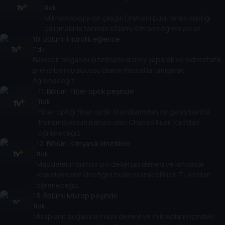
11 dk
Mikrobiyolojiyi bir çileğin DNA'sını büyüterek yaptığı
çalışmalarla tanınan V.Narry Kim'den öğreniyoruz.
10
. Bölüm:
Hidrolik eğlence
11 dk
Basıncın doğasını sızıntılarla deney yaparak ve hidrostatik
prensibinin bulucusu Blaise Pascal'la tanışarak
öğreneceğiz.
11
. Bölüm:
Fiber optik peşinde
11 dk
Fiber optiği fiber optik standlarından ve geniş bantla
transmisyonun babası olan Charles Kuan Kao'dan
öğreneceğiz.
12
. Bölüm:
Kimyasal kinetikler
11 dk
Maddelerin bilimini sıvı deterjan deneyi ve kimyasal
reaksiyonların kinetiğini bulan olarak bilinen T.Lee'den
öğreneceğiz.
13
. Bölüm:
Mikrop peşinde
11 dk
Miropların doğasına maya deneyi ve mikropların içindeki