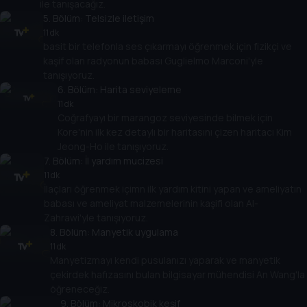
ile tanışacağız.
5
. Bölüm:
Telsizle iletişim
11 dk
basit bir telefonla ses çıkarmayı öğrenmek için fizikçi ve
kaşif olan radyonun babası Guglielmo Marconi'yle
tanışıyoruz.
6
. Bölüm:
Harita seviyeleme
11 dk
Coğrafyayı bir marangoz seviyesinde bilmek için
Kore'nin ilk kez detaylı bir haritasını çizen haritacı Kim
Jeong-Ho ile tanışıyoruz.
7
. Bölüm:
İl yardım mucizesi
11 dk
İlaçları öğrenmek içimn ilk yardım kitini yapan ve ameliyatın
babası ve ameliyat malzemelerinin kaşifi olan Al-
Zahrawi'yle tanışıyoruz.
8
. Bölüm:
Manyetik uygulama
11 dk
Manyetizmayı kendi pusulanızı yaparak ve manyetik
çekirdek hafızasını bulan bilgisayar mühendisi An Wang'la
öğreneceğiz.
9
. Bölüm:
Mikroskobik keşif