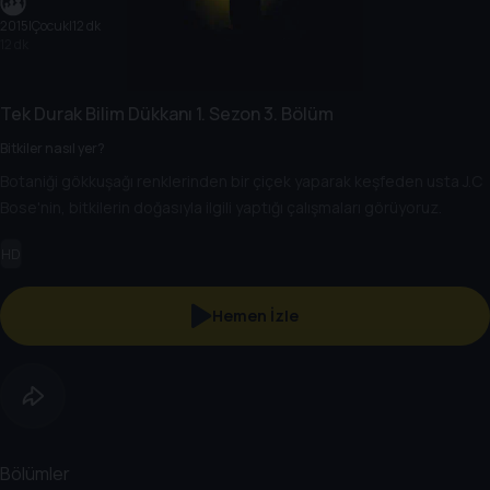
2015
|
Çocuk
|
12 dk
12 dk
Tek Durak Bilim Dükkanı
1. Sezon
3. Bölüm
Bitkiler nasıl yer?
Botaniği gökkuşağı renklerinden bir çiçek yaparak keşfeden usta J.C
Bose'nin, bitkilerin doğasıyla ilgili yaptığı çalışmaları görüyoruz.
HD
Hemen İzle
Bölümler