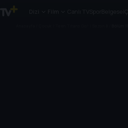
Dizi
Film
Canlı TV
Spor
Belgesel
Ç
Anasayfa
/
Çocuk
/
Teen Titans Go!
/
Sezon 8
/
Bölüm 1