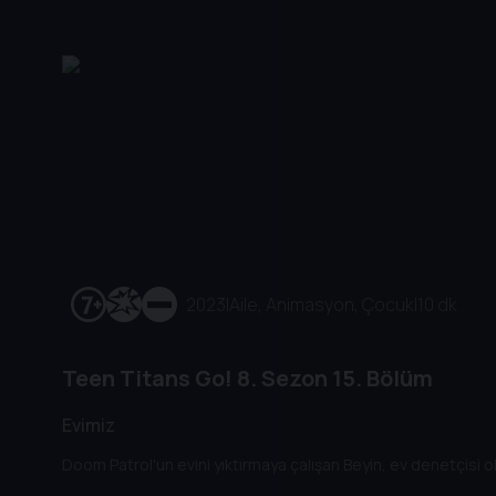
2023
|
Aile, Animasyon, Çocuk
|
10 dk
Teen Titans Go!
8. Sezon
15. Bölüm
Evimiz
Doom Patrol'un evini yıktırmaya çalışan Beyin, ev denetçisi ol