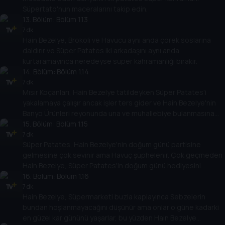
Süpertato'nun maceralarını takip edin.
13
. Bölüm:
Bölüm 1.13
7 dk
Hain Bezelye, Brokoli ve Havucu aynı anda çörek soslarına
daldırır ve Süper Patates iki arkadaşını aynı anda
kurtaramayınca neredeyse süper kahramanlığı bırakır.
14
. Bölüm:
Bölüm 1.14
7 dk
Mısır Koçanları, Hain Bezelye tatildeyken Süper Patates'i
yakalamaya çalışır ancak işler ters gider ve Hain Bezelye'nin
Banyo Ürünleri reyonunda una ve muhallebiye bulanmasına
neden olur.
15
. Bölüm:
Bölüm 1.15
7 dk
Süper Patates, Hain Bezelye'nin doğum günü partisine
gelmesine çok sevinir ama Havuç şüphelenir. Çok geçmeden
Hain Bezelye, Süper Patates'in doğum günü hediyesini
çalmak için Mini Bezelyeleri ortalığa salar.
16
. Bölüm:
Bölüm 1.16
7 dk
Hain Bezelye, Süpermarketi buzla kaplayınca Sebzelerin
bundan hoşlanmayacağını düşünür ama onlar o güne kadarki
en güzel kar gününü yaşarlar, bu yüzden Hain Bezelye