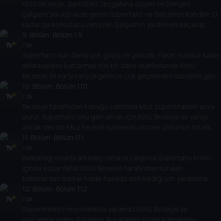
Kötü Bezelye, Şarküteri Tezgahına düşen ve Dehşet
Şalgamı'yla yüz yüze gelen Süpertato ve Sebzeleri kandırır. O
kadar da korkutucu olmayan Şalgam'ın yardımıyla kaçarlar.
9
. Bölüm:
Bölüm 1.9
7 dk
Süpertato'nun dansı çok güçlü ve yıkıcıdır. Fakat mahsur kalan
arkadaşlarını kurtarmak için bir dans düellosunda Kötü
Bezelye ile karşı karşıya gelince çok geçmeden dansının günü
kurtarabileceğini fark eder.
10
. Bölüm:
Bölüm 1.10
7 dk
Bezelye tarafından kabuğu çalınınca Muz süperstarının şovu
durur. Süpertato onu geri almak için Kötü Bezelye ile yarışır
ancak dev bir Muz heykeli sahnenin üstüne çökünce ortalık
karışır.
11
. Bölüm:
Bölüm 1.11
7 dk
Balkabağı onunla arkadaş olmaya çalışınca Süpertato korku
içinde koşar fakat Kötü Bezelye tarafından kurulan
balonlardan sarkar halde havada asılı kaldığı için yardımına
ihtiyacı olduğunu anlar.
12
. Bölüm:
Bölüm 1.12
7 dk
Süpermarket reyonlarında yaramaz Kötü Bezelye ile
mücadele eden dünyanın ilk patates süper kahramanı