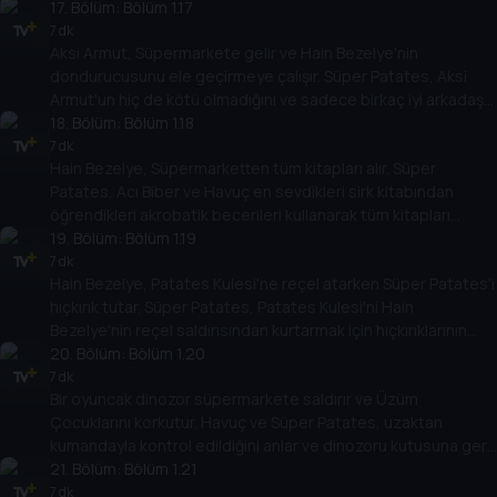
eğlencelerini mahvetmek için dev bir kartopu yaratır.
17
. Bölüm:
Bölüm 1.17
7 dk
Aksi Armut, Süpermarkete gelir ve Hain Bezelye'nin
dondurucusunu ele geçirmeye çalışır. Süper Patates, Aksi
Armut'un hiç de kötü olmadığını ve sadece birkaç iyi arkadaşa
ihtiyacı olduğunu keşfeder.
18
. Bölüm:
Bölüm 1.18
7 dk
Hain Bezelye, Süpermarketten tüm kitapları alır. Süper
Patates, Acı Biber ve Havuç en sevdikleri sirk kitabından
öğrendikleri akrobatik becerileri kullanarak tüm kitapları
kurtarmaya çalışır.
19
. Bölüm:
Bölüm 1.19
7 dk
Hain Bezelye, Patates Kulesi'ne reçel atarken Süper Patates'i
hıçkırık tutar. Süper Patates, Patates Kulesi'ni Hain
Bezelye'nin reçel saldırısından kurtarmak için hıçkırıklarının
gücünü kullanır.
20
. Bölüm:
Bölüm 1.20
7 dk
Bir oyuncak dinozor süpermarkete saldırır ve Üzüm
Çocuklarını korkutur. Havuç ve Süper Patates, uzaktan
kumandayla kontrol edildiğini anlar ve dinozoru kutusuna geri
sokar.
21
. Bölüm:
Bölüm 1.21
7 dk