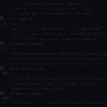
Biber harika bir kaykaycı olduğunu söyler ama Süper
Patates'in onun yardımına ihtiyacı olunca hiç kaykay
yapamadığını gösterir. Biber harareti artırır ve 'Biber Roketi'
Hain Bezelye'yi yener.
22
. Bölüm:
Bölüm 1.22
7 dk
Havuç'u Mükemmel Flip Hareketi yapmak için eğiten sportif
Brüksel Lahanası aslında kılık değiştirmiş Hain Bezelye'dir. Hain
Bezelye, Süper Patates'i yakalar ancak Havuç sonunda flipte
ustalaşır ve onu kurtarır.
23
. Bölüm:
Bölüm 1.23
7 dk
Hain Bezelye yardımcısı olunca Süper Patates çok sevinir ama
bu bir hiledir ve Hain Bezelye onu yakalar! Mısır Koçanlarından
birinin yardıma ihtiyacı olduğu için Hain Bezelye iyilik yapmak
zorunda kalır.
24
. Bölüm:
Bölüm 1.24
7 dk
Süper Patates ve Hain Bezelye birlikte dev bir balonun içinde
sıkışıp kalır. Balonu bir süpermarket tabelasına sürükleyip
patlatana kadar havada süzülürler.
25
. Bölüm:
Bölüm 1.25
7 dk
Hain Bezelye, Süper Patates'i kırmızı pelerinsiz süper güçleri