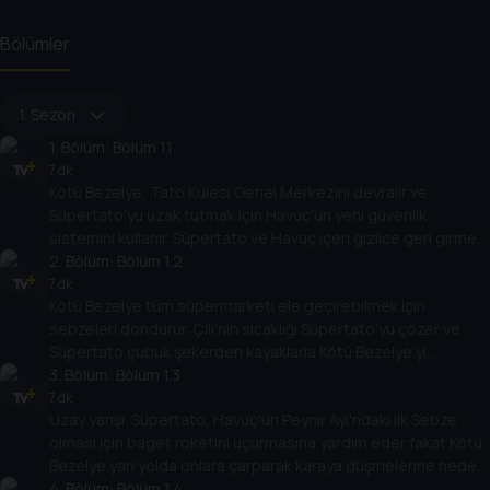
Bölümler
1. Sezon
1
. Bölüm:
Bölüm 1.1
7 dk
Kötü Bezelye, Tato Kulesi Genel Merkezini devralır ve
Süpertato'yu uzak tutmak için Havuç'un yeni güvenlik
sistemini kullanır. Süpertato ve Havuç içeri gizlice geri girmek
için sinsi bir dondurma planı üzerinde çalışır.
2
. Bölüm:
Bölüm 1.2
7 dk
Kötü Bezelye tüm süpermarketi ele geçirebilmek için
sebzeleri dondurur. Çili'nin sıcaklığı Süpertato'yu çözer ve
Süpertato çubuk şekerden kayaklarla Kötü Bezelye'yi
durdurup günü kurtarmak için zamanla yarışır.
3
. Bölüm:
Bölüm 1.3
7 dk
Uzay yarışı. Süpertato, Havuç'un Peynir Ayı'ndaki ilk Sebze
olması için baget roketini uçurmasına yardım eder fakat Kötü
Bezelye yarı yolda onlara çarparak karaya düşmelerine neden
olur.
4
. Bölüm:
Bölüm 1.4