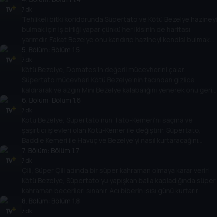
7 dk
Tehlikeli bitki koridorunda Süpertato ve Kötü Bezelye hazineyi
bulmak için iş birliği yapar çünkü her ikisinin de haritası
yarımdır. Fakat Bezelye onu kandırıp hazineyi kendisi bulmak
için haritayı çalar.
5
. Bölüm:
Bölüm 1.5
7 dk
Kötü Bezelye, Domates'in değerli mücevherini çalar.
Süpertato mücevheri Kötü Bezelye'nin tacından gizlice
kaldırarak ve azgın Mini Bezelye kalabalığını yenerek onu geri
almaya çalışır.
6
. Bölüm:
Bölüm 1.6
7 dk
Kötü Bezelye, Süpertato'nun Tato-Kemeri'ni saçma ve
şaşırtıcı işlevleri olan Kötü-Kemer ile değiştirir. Süpertato,
Baddie Kemeri ile Havuç ve Bezelye'yi nasıl kurtaracağını
bulmalıdır.
7
. Bölüm:
Bölüm 1.7
7 dk
Çili, Süper Çili adında bir süper kahraman olmaya karar verir!
Kötü Bezelye, Süpertato'yu yapışkan balla kapladığında süper
kahraman becerileri sınanır. Acı biberin ısısı günü kurtarır.
8
. Bölüm:
Bölüm 1.8
7 dk