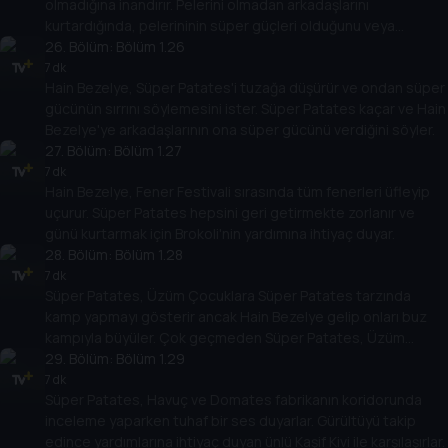
olmadığına inandırır. Pelerini olmadan arkadaşlarını
kurtardığında, pelerininin süper güçleri olduğunu veya
pelerinin olmadığını keşfeder!
26
. Bölüm:
Bölüm 1.26
7 dk
Hain Bezelye, Süper Patates'i tuzağa düşürür ve ondan süper
gücünün sırrını söylemesini ister. Süper Patates kaçar ve Hain
Bezelye'ye arkadaşlarının ona süper gücünü verdiğini söyler.
27
. Bölüm:
Bölüm 1.27
7 dk
Hain Bezelye, Fener Festivali sırasında tüm fenerleri üfleyip
uçurur. Süper Patates hepsini geri getirmekte zorlanır ve
günü kurtarmak için Brokoli'nin yardımına ihtiyaç duyar.
28
. Bölüm:
Bölüm 1.28
7 dk
Süper Patates, Üzüm Çocuklara Süper Patates tarzında
kamp yapmayı gösterir ancak Hain Bezelye gelip onları buz
kampıyla büyüler. Çok geçmeden Süper Patates, Üzüm
Çocukları kurtarmak zorunda kalır.
29
. Bölüm:
Bölüm 1.29
7 dk
Süper Patates, Havuç ve Domates fabrikanın koridorunda
inceleme yaparken tuhaf bir ses duyarlar. Gürültüyü takip
edince yardımlarına ihtiyaç duyan ünlü Kaşif Kivi ile karşılaşırlar.