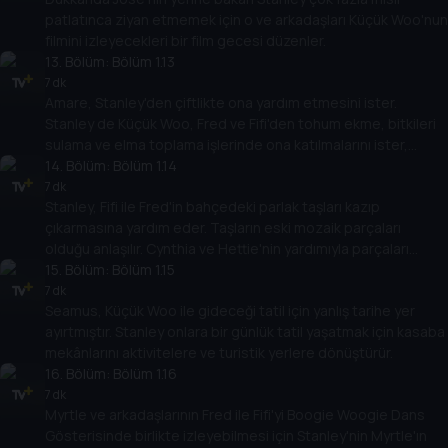
patlatınca ziyan etmemek için o ve arkadaşları Küçük Woo'nun
filmini izleyecekleri bir film gecesi düzenler.
13
. Bölüm:
Bölüm 1.13
7 dk
Amare, Stanley'den çiftlikte ona yardım etmesini ister.
Stanley de Küçük Woo, Fred ve Fifi'den tohum ekme, bitkileri
sulama ve elma toplama işlerinde ona katılmalarını ister,
bunları yaparken bir yandan da eğlenirler.
14
. Bölüm:
Bölüm 1.14
7 dk
Stanley, Fifi ile Fred'in bahçedeki parlak taşları kazıp
çıkarmasına yardım eder. Taşların eski mozaik parçaları
olduğu anlaşılır. Cynthia ve Hettie'nin yardımıyla parçaları
birleştirirler.
15
. Bölüm:
Bölüm 1.15
7 dk
Seamus, Küçük Woo ile gideceği tatil için yanlış tarihe yer
ayırtmıştır. Stanley onlara bir günlük tatil yaşatmak için kasaba
mekânlarını aktivitelere ve turistik yerlere dönüştürür.
16
. Bölüm:
Bölüm 1.16
7 dk
Myrtle ve arkadaşlarının Fred ile Fifi'yi Boogie Woogie Dans
Gösterisinde birlikte izleyebilmesi için Stanley'nin Myrtle'ın