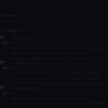
Bölümler
1. Sezon
1
. Bölüm:
Bölüm 1.1
7 dk
Stanley ile çocuklar müzeyi gezerken kendileri ve arkadaşları
hakkında hiçbir şey olmadığını fark eder ve bugün
kasabalarına dair her şeyi anlatan bir sergi açarlar!
2
. Bölüm:
Bölüm 1.2
7 dk
Myrtle'ın teyzesi Cressy yatıya geliyor. Myrtle, Stanley'den
teyzesine bir yatak yapmasını ister. Ancak bu, Stanley'nin
Myrtle'ın evinin önünde ona bir dizi oda yapmasıyla sonuçlanır.
3
. Bölüm:
Bölüm 1.3
7 dk
Stanley, Cynthia'nın otobüsünü temizler fakat her
temizlediğinde tekrar tekrar kirlenir. Sonunda o kadar kirlenir