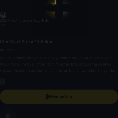
2024
|
Aile, Animasyon, Çocuk
|
7 dk
7 dk
Stan Can
1. Sezon
13. Bölüm
Bölüm 1.13
Amare, Stanley'den çiftlikte ona yardım etmesini ister. Stanley de
Küçük Woo, Fred ve Fifi'den tohum ekme, bitkileri sulama ve elma
toplama işlerinde ona katılmalarını ister, bunları yaparken bir yandan
da eğlenirler.
HD
Hemen İzle