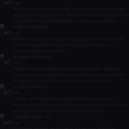
7 dk
Stanley'nin trene bazı paketler teslim etmesi gerekir ancak
yanlış paketleri teslim eder. Hatasını düzelttikten sonra kaçan
treni durdurmak için kasaba halkını toplayıp yardım ister.
9
. Bölüm:
Bölüm 1.9
7 dk
Stanley arkadaşlarına örgü örmeyi öğretir. Ama o kadar çok
örerler ki toplum merkezinin çatısı patlar. Gruplar örgü
örerken Stanley çatıyı onarır.
10
. Bölüm:
Bölüm 1.10
7 dk
Herkesin yeni dansını görmesini isteyen Myrtle, Stanley'i
birkaç arkadaşını toplamakla görevlendirir. Ancak müzik seti
bozulur ve müziklerini kendileri yapmak zorunda kalır.
11
. Bölüm:
Bölüm 1.11
7 dk
Cynthia, Stanley'den Fifi'nin doğum günü için ona uçak
uçurmayı öğretmesini ister. Stanley bir uçuş simülatörü yapar
ve arkadaşlarının yardımıyla onun becerisini sınar.
12
. Bölüm:
Bölüm 1.12
7 dk
Dükkânda Jose'nin yerine bakan Stanley çok fazla mısır