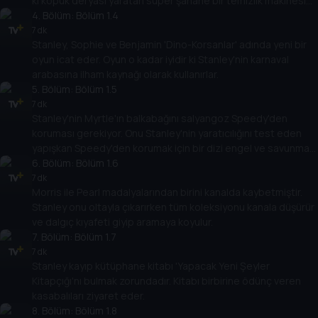
ki köpük deryası yaratan süper şahane bir temizlik makinesi
icat eder.
4
. Bölüm:
Bölüm 1.4
7 dk
Stanley, Sophie ve Benjamin 'Dino-Korsanlar' adında yeni bir
oyun icat eder. Oyun o kadar iyidir ki Stanley'nin karnaval
arabasına ilham kaynağı olarak kullanırlar.
5
. Bölüm:
Bölüm 1.5
7 dk
Stanley'nin Myrtle'ın balkabağını salyangoz Speedy'den
koruması gerekiyor. Onu Stanley'nin yaratıcılığını test eden
yapışkan Speedy'den korumak için bir dizi engel ve savunma
aracı inşa eder.
6
. Bölüm:
Bölüm 1.6
7 dk
Morris ile Pearl madalyalarından birini kanalda kaybetmiştir.
Stanley onu oltayla çıkarırken tüm koleksiyonu kanala düşürür
ve dalgıç kıyafeti giyip aramaya koyulur.
7
. Bölüm:
Bölüm 1.7
7 dk
Stanley kayıp kütüphane kitabı 'Yapacak Yeni Şeyler
Kitapçığı'nı bulmak zorundadır. Kitabı birbirine ödünç veren
kasabalıları ziyaret eder.
8
. Bölüm:
Bölüm 1.8