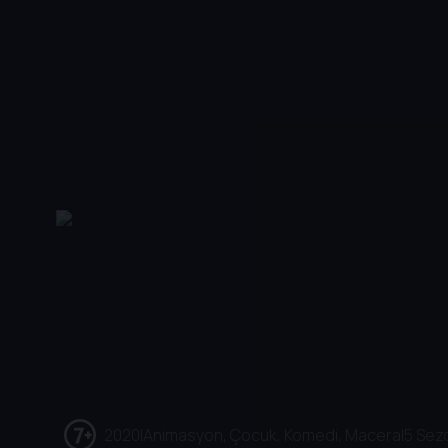
2020
|
Animasyon, Çocuk, Komedi, Macera
|
5 Sez