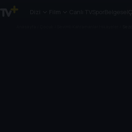
Dizi
Film
Canlı TV
Spor
Belgesel
Ç
Anasayfa
/
Çocuk
/
Sevimli Kahramanlar Hikayeler
/
Sezo