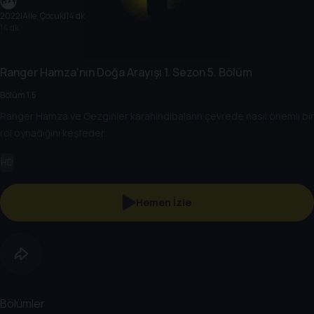
2022
|
Aile, Çocuk
|
14 dk
14 dk
Ranger Hamza'nın Doğa Arayışı
1. Sezon
5. Bölüm
Bölüm 1.5
Ranger Hamza ve Gezginler karahindibaların çevrede nasıl önemli bir
rol oynadığını keşfeder.
HD
Hemen İzle
Bölümler