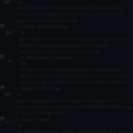
7 dk
Libby ortak bahçede kartondan mini bir golf sahası yaptı.
Libby annesine parkurda nasıl gezineceğini öğretmeye
çalışır ama sonunda kafası karışır.
9
. Bölüm:
Napkin Disaster
7 dk
Rio ve Babası mutfakta bir aile ziyafeti için hazırlanıyorlar.
Birlikte meyve kebabı yaparlarken Rio yanlışlıkla
peçetelerinin üzerine acı biber sosu döker.
10
. Bölüm:
Buried Treasure
7 dk
Freddie, Fee Teyze'nin bahçesinde kazdığı küçük bir
deliğe bir yığın meşe palamudu gömer. Fee Teyze hazine
avına çıkacağı için heyecanlı ama önce bahçe haritasını
11
. Bölüm:
bitirmesi gerekiyor.
Postie Puzzle
7 dk
Jayden çizdiği resimler için babasının zarflarını istiyor,
böylece onları bir postacı gibi teslim edebilecek. Eliyle sayar
ve altı zarfa ihtiyacı vardır.
12
. Bölüm:
Tickles
7 dk
Rio, uyuyan babası için kayıp bir terliği bulmaya çalışır. Babası