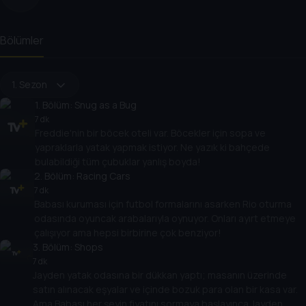
Bölümler
1. Sezon
1
. Bölüm:
Snug as a Bug
7 dk
Freddie'nin bir böcek oteli var. Böcekler için sopa ve
yapraklarla yatak yapmak istiyor. Ne yazık ki bahçede
bulabildiği tüm çubuklar yanlış boyda!
2
. Bölüm:
Racing Cars
7 dk
Babası kuruması için futbol formalarını asarken Rio oturma
odasında oyuncak arabalarıyla oynuyor. Onları ayırt etmeye
çalışıyor ama hepsi birbirine çok benziyor!
3
. Bölüm:
Shops
7 dk
Jayden yatak odasına bir dükkan yaptı; masanın üzerinde
satın alınacak eşyalar ve içinde bozuk para olan bir kasa var.
Ama Babası her şeyin fiyatını sormaya başlayınca Jayden