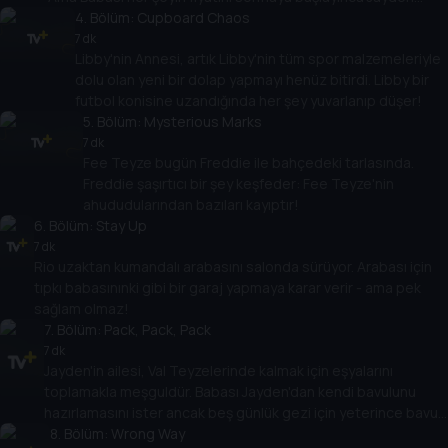
emin olamaz.
4
. Bölüm:
Cupboard Chaos
7 dk
Libby'nin Annesi, artık Libby'nin tüm spor malzemeleriyle
dolu olan yeni bir dolap yapmayı henüz bitirdi. Libby bir
futbol konisine uzandığında her şey yuvarlanıp düşer!
5
. Bölüm:
Mysterious Marks
7 dk
Fee Teyze bugün Freddie ile bahçedeki tarlasında.
Freddie şaşırtıcı bir şey keşfeder: Fee Teyze'nin
ahududularından bazıları kayıptır!
6
. Bölüm:
Stay Up
7 dk
Rio uzaktan kumandalı arabasını salonda sürüyor. Arabası için
tıpkı babasınınki gibi bir garaj yapmaya karar verir - ama pek
sağlam olmaz!
7
. Bölüm:
Pack, Pack, Pack
7 dk
Jayden'in ailesi, Val Teyzelerinde kalmak için eşyalarını
toplamakla meşguldür. Babası Jayden'dan kendi bavulunu
hazırlamasını ister ancak beş günlük gezi için yeterince bavul
hazırlamadığını söyler.
8
. Bölüm:
Wrong Way