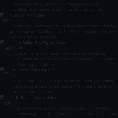
sadece bir terliği olmasına aldırmaz ama Rio diğer
ayağındaki çorabın delik olduğunu fark eder ve onun için
13
. Bölüm:
üzülür.
Plant Sale
7 dk
Freddie, Fee Teyzesine bitki satışında yardım ediyor. Bitkilerini
gruplar halinde düzenler ancak Fee Teyze ona diğerlerinden
çok farklı bir bitki daha verir.
14
. Bölüm:
The Puppet Show
7 dk
Jayden 'Örümcek Anansi' hakkında bir hikaye okuyan
babasını dinliyor. Hikaye o kadar hoşuna gider ki bir Anansi
Örümceği yapmak ister.
15
. Bölüm:
Star Jumps
7 dk
Libby ve Annesi mutfakta pasta yapıyorlar. Libby, onu kimin
süsleyeceğine karar vermek için bir yıldız atlama yarışması
düzenlemelerini önerir.
16
. Bölüm:
Hide and Seek
7 dk
Babası ve Rio bugün oyun parkında. Baba, Rio'ya seksek
oynamayı gösterir. Rio, 0'dan 10'a hızla atlarken bazı sayıları