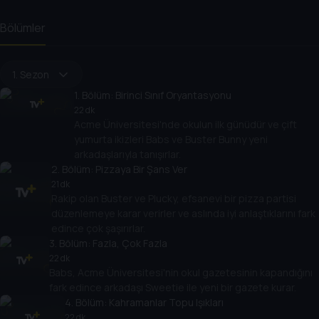
Bölümler
1. Sezon
1
. Bölüm:
Birinci Sınıf Oryantasyonu
22 dk
Acme Üniversitesi'nde okulun ilk günüdür ve çift
yumurta ikizleri Babs ve Buster Bunny yeni
arkadaşlarıyla tanışırlar.
2
. Bölüm:
Pizzaya Bir Şans Ver
21 dk
Rakip olan Buster ve Plucky, efsanevi bir pizza partisi
düzenlemeye karar verirler ve aslında iyi anlaştıklarını fark
edince çok şaşırırlar.
3
. Bölüm:
Fazla, Çok Fazla
22 dk
Babs, Acme Üniversitesi'nin okul gazetesinin kapandığını
fark edince arkadaşı Sweetie ile yeni bir gazete kurar.
4
. Bölüm:
Kahramanlar Topu Işıkları
22 dk