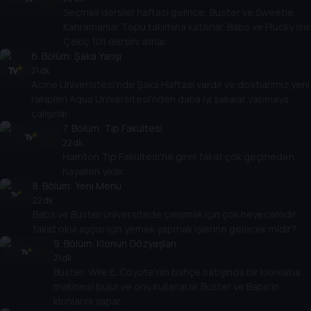
Seçmeli dersler haftası gelince, Buster ve Sweetie,
Kahramanlar Topu takımına katılırlar. Babs ve Plucky ise
Çekiç 101 dersini alırlar.
6
. Bölüm:
Şaka Yarışı
21 dk
Acme Üniversitesi'nde Şaka Haftası vardır ve dostlarımız yeni
rakipleri Aqua Üniversitesi'nden daha iyi şakalar yapmaya
çalışırlar.
7
. Bölüm:
Tıp Fakültesi
22 dk
Hamton Tıp Fakültesi'ne girer fakat çok geçmeden
hayalleri yıkılır.
8
. Bölüm:
Yeni Menü
22 dk
Babs ve Buster üniversitede çalışmak için çok heyecanlıdır
fakat okul aşçısı için yemek yapmak işlerine gelecek midir?
9
. Bölüm:
Klonun Gözyaşları
21 dk
Buster, Wile E. Coyote'nin bahçe satışında bir klonlama
makinesi bulur ve onu kullanarak Buster ve Babs'in
klonlarını yapar.