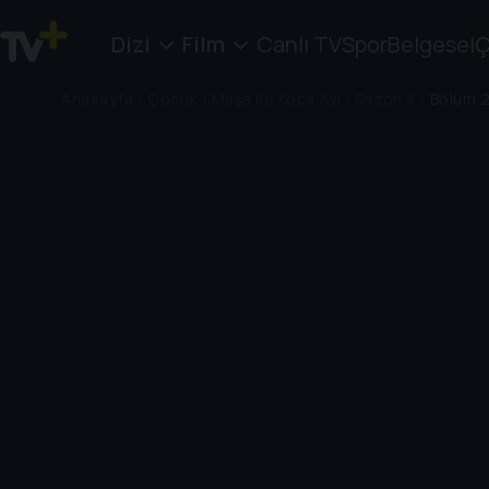
Dizi
Film
Canlı TV
Spor
Belgesel
Ç
Anasayfa
/
Çocuk
/
Maşa ile Koca Ayı
/
Sezon 3
/
Bölüm 