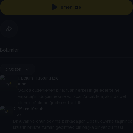
Hemen İzle
Bölümler
3. Sezon
1
. Bölüm:
Tutkunu İzle
10 dk
Okulda düzenlenen bir iş fuarı herkesin gelecekte ne
yapacağını düşünmesine yol açar. Ancak Mia, aklında belli
bir hedef olmadığı için endişelidir.
2
. Bölüm:
Konuk
10 dk
Dr. Alvah ve onun sevimsiz arkadaşları Dostluk Evi'ne taşınınca
kızların birlikte zaman geçirmek için başka bir yer bulması