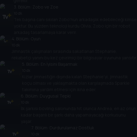
gerekir.
3
. Bölüm:
Zobo ve Zoe
10 dk
Tek başına canı sıkılan Zobo'nun arkadaşlık edebileceği kimse
yoktur. Bu yüzden teknoloji kurdu Olivia, Zobo için bir robot
arkadaş tasarlamaya karar verir.
4
. Bölüm:
Oyun
10 dk
Jimnastik çalışmaları sırasında sakatlanan Stephanie,
rekabetçi yanını bu kez çevrimiçi bir bilgisayar oyununa yansıtır.
5
. Bölüm:
En İyisini Başarmak
10 dk
Kızlar jimnastiğin dışında kalan Stephanie'yi, jimnastik
koçu olması ve yaklaşmakta olan karşılaşmada Sparkle
takımına yardım etmesi için ikna eder.
6
. Bölüm:
Duygusal Tepki
10 dk
İlk şarkısı bovling salonunda hit olunca Andrea, en az onun
kadar başarılı bir şarkı daha yapamayacağı korkusunu
yaşar.
7
. Bölüm:
Durdurulamaz Dostluk
10 dk