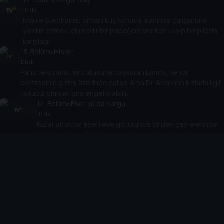
10 dk
Mia ile Stephanie, orman kuş koruma alanında çalışanlara
yardım etmek için nadir bir papağanı ararken kayıp bir pilotla
karşılaşır.
13
. Bölüm:
Hisler
10 dk
Paris'teki sanat enstitüsüne başvuran Emma, kendi
portresinin çizimi üzerinde çalışır. Ama Dr. Alvah'nın kızlarla ilgili
kötücül planları ona engel olabilir.
14
. Bölüm:
Eser ya da Kurgu
10 dk
Kızlar antik bir eseri eve götürünce birden çevrelerinde
tuhaf ve gizemli olaylar meydana gelmeye başlar.
15
. Bölüm:
Doğru Şey
10 dk
Herkes Emma'nın, hapşırmasına neden olan şeyi bulmaya
çalışır. Bu sırada Olivia uzay merkezinde astronotluk eğitimi
alır.
16
. Bölüm:
Rüzgarla Kaybolan
10 dk
Emma, ziyarete gelen Ethan'ı ormanda gezintiye çıkarır