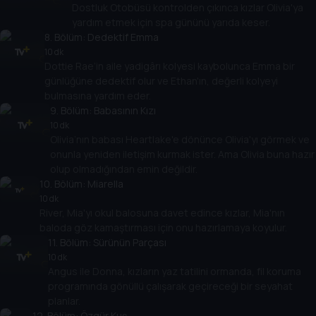
Dostluk Otobüsü kontrolden çıkınca kızlar Olivia'ya
yardım etmek için spa gününü yarıda keser.
8
. Bölüm:
Dedektif Emma
10 dk
Dottie Rae’in aile yadigârı kolyesi kaybolunca Emma bir
günlüğüne dedektif olur ve Ethan'ın, değerli kolyeyi
bulmasına yardım eder.
9
. Bölüm:
Babasının Kızı
10 dk
Olivia’nın babası Heartlake'e dönünce Olivia'yı görmek ve
onunla yeniden iletişim kurmak ister. Ama Olivia buna hazır
olup olmadığından emin değildir.
10
. Bölüm:
Miarella
10 dk
River, Mia'yı okul balosuna davet edince kızlar, Mia'nın
baloda göz kamaştırması için onu hazırlamaya koyulur.
11
. Bölüm:
Sürünün Parçası
10 dk
Angus ile Donna, kızların yaz tatilini ormanda, fil koruma
programında gönüllü çalışarak geçireceği bir seyahat
planlar.
12
. Bölüm:
Özgür Kuş