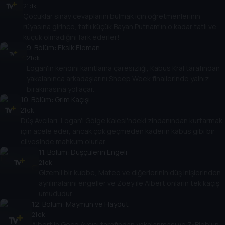
21 dk
Çocuklar sınav cevaplarını bulmak için öğretmenlerinin
rüyasına girince, tatlı küçük Bayan Putnam'ın o kadar tatlı ve
küçük olmadığını fark ederler!
9
. Bölüm:
Eksik Eleman
21 dk
Logan'ın kendini kanıtlama çaresizliği, Kabus Kral tarafından
yakalanınca arkadaşlarını Sheep Week finallerinde yalnız
bırakmasına yol açar.
10
. Bölüm:
Grim Kaçışı
21 dk
Düş Avcıları, Logan'ı Gölge Kalesi'ndeki zindanından kurtarmak
için acele eder, ancak çok geçmeden kaderin kabus gibi bir
cilvesinde mahkum olurlar.
11
. Bölüm:
Düşçülerin Engeli
21 dk
Gizemli bir kubbe, Mateo ve diğerlerinin düş inişlerinden
ayrılmalarını engeller ve Zoey ile Albert onların tek kaçış
umududur.
12
. Bölüm:
Maymun ve Haydut
21 dk
Albert'in Gece Avcısı tarafından yakalanması ve Z-Blob'un