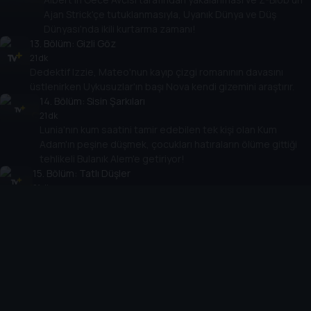
Ajan Strick'çe tutuklanmasıyla, Uyanık Dünya ve Düş
Dünyası'nda ikili kurtarma zamanı!
13
. Bölüm:
Gizli Göz
21 dk
Dedektif Izzie, Mateo'nun kayıp çizgi romanının davasını
üstlenirken Uykusuzlar'ın başı Nova kendi gizemini araştırır.
14
. Bölüm:
Sisin Şarkıları
21 dk
Lunia'nın kum saatini tamir edebilen tek kişi olan Kum
Adam'ın peşine düşmek, çocukları hatıraların ölüme gittiği
tehlikeli Bulanık Alem'e getiriyor!
15
. Bölüm:
Tatlı Düşler
21 dk
Uykusuzlar'a güzel düşler gördürmeye kararlı olan Izzie ve
arkadaşları, onları Şeker Alemi'ne getirir; burası da Kabus Kralı
yüzünden güvenli değil.
16
. Bölüm:
Değerli Düşçü
21 dk
Düş Avcıları, Kabus Kralı'nı yenmenin anahtarını bulmayı
umarak Nocturnia Kalesi'ne gelir, ancak kale sırlarını kolayca
açığa çıkarmayacaktır.