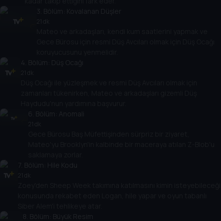
kadar takip ettiğini fark eder.
3
. Bölüm:
Kovalanan Düşler
21 dk
Mateo ve arkadaşları, kendi kum saatlerini yapmak ve
Gece Bürosu için resmi Düş Avcıları olmak için Düş Ocağı
koruyucusunu yenmelidir.
4
. Bölüm:
Düş Ocağı
21 dk
Düş Ocağı ile yüzleşmek ve resmi Düş Avcıları olmak için
zamanları tükenirken, Mateo ve arkadaşları gizemli Düş
Haydudu'nun yardımına başvurur.
6
. Bölüm:
Anomali
21 dk
Gece Bürosu Baş Müfettişinden sürpriz bir ziyaret,
Mateo'yu Brooklyn'in kalbinde bir maceraya atılan Z-Blob'u
saklamaya zorlar.
7
. Bölüm:
Hile Kodu
21 dk
Zoey'den Sheep Week takımına katılmasını kimin isteyebileceği
konusunda rekabet eden Logan, hile yapar ve oyun tabanlı
Siber Alem'i tehlikeye atar.
8
. Bölüm:
Büyük Resim