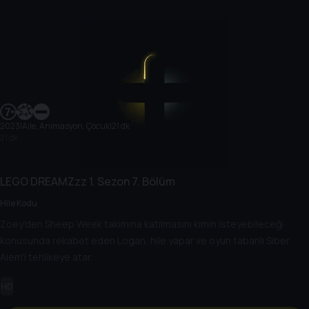
2023
|
Aile, Animasyon, Çocuk
|
21 dk
21 dk
LEGO DREAMZzz
1. Sezon
7. Bölüm
Hile Kodu
Zoey'den Sheep Week takımına katılmasını kimin isteyebileceği
konusunda rekabet eden Logan, hile yapar ve oyun tabanlı Siber
Alem'i tehlikeye atar.
HD