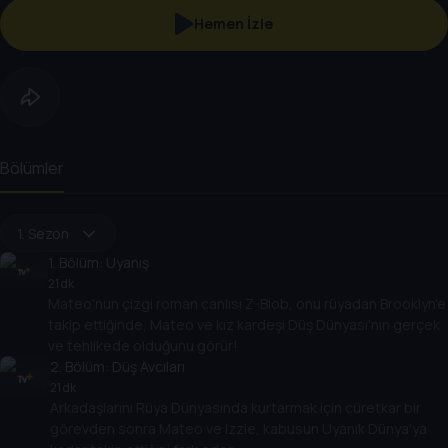
Hemen İzle
Bölümler
1. Sezon
1
. Bölüm:
Uyanış
21 dk
Mateo'nun çizgi roman canlısı Z-Blob, onu rüyadan Brooklyn'e
takip ettiğinde, Mateo ve kız kardeşi Düş Dünyası'nın gerçek
ve tehlikede olduğunu görür!
2
. Bölüm:
Düş Avcıları
21 dk
Arkadaşlarını Rüya Dünyasında kurtarmak için cüretkar bir
görevden sonra Mateo ve Izzie, kabusun Uyanık Dünya'ya