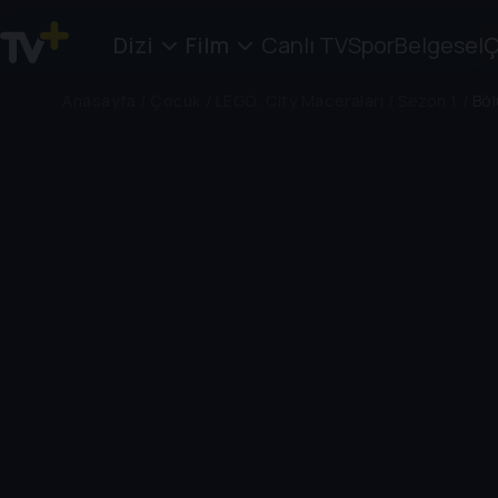
Dizi
Film
Canlı TV
Spor
Belgesel
Ç
Anasayfa
/
Çocuk
/
LEGO: City Maceraları
/
Sezon 1
/
Böl