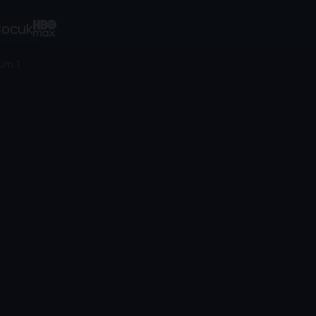
ocuk
üm 1