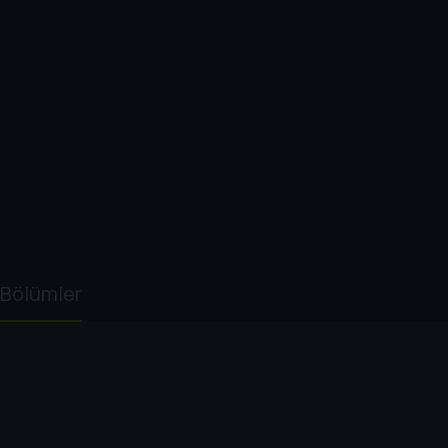
Bölümler
1. Sezon
2. Sezon
1
. Bölüm:
Aslanlar ve Soygunc
10 dk