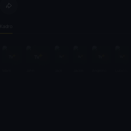
Kadro
Mark
John
Jack
Jackie
Angelina
Lucy Liu
Osborne
Stevenson
Black
Chan
Jolie