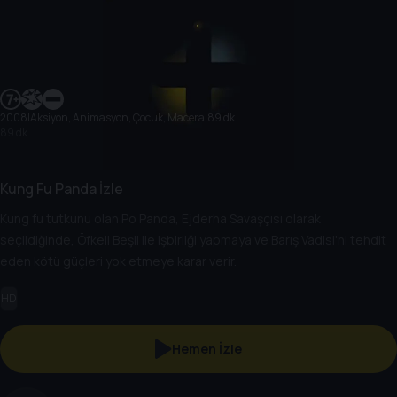
2008
|
Aksiyon, Animasyon, Çocuk, Macera
|
89 dk
89 dk
Kung Fu Panda İzle
Kung fu tutkunu olan Po Panda, Ejderha Savaşçısı olarak
seçildiğinde, Öfkeli Beşli ile işbirliği yapmaya ve Barış Vadisi'ni tehdit
eden kötü güçleri yok etmeye karar verir.
HD
Hemen İzle