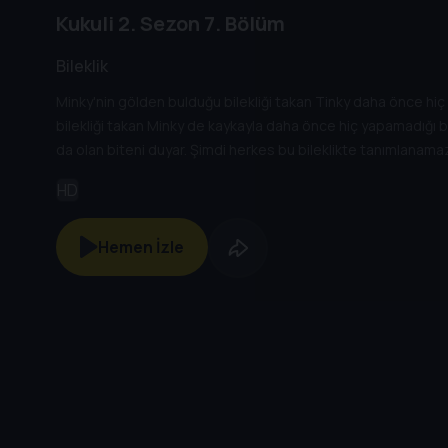
Kukuli
2. Sezon
7. Bölüm
Bileklik
Minky'nin gölden bulduğu bilekliği takan Tinky daha önce hiç
bilekliği takan Minky de kaykayla daha önce hiç yapamadığı bi
da olan biteni duyar. Şimdi herkes bu bileklikte tanımlanama
sahibi olmak için aralarında bir mücadele başlar.
HD
Hemen İzle