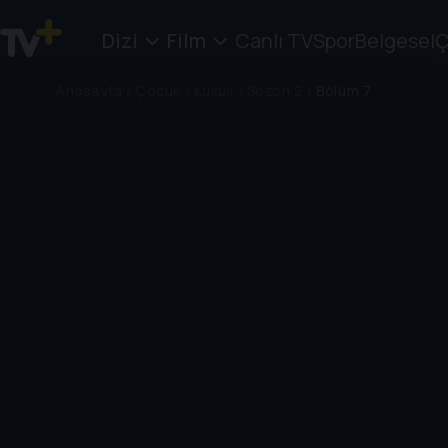
Dizi
Film
Canlı TV
Spor
Belgesel
Ç
Anasayfa
/
Çocuk
/
Kukuli
/
Sezon 2
/
Bölüm 7