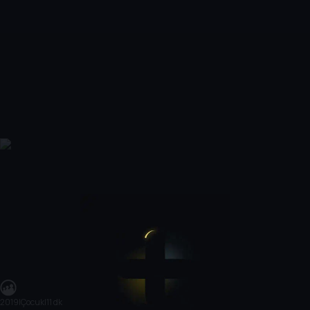
2019
|
Çocuk
|
11 dk