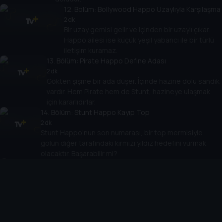
12
. Bölüm:
Bollywood Happo Uzaylıyla Karşılaşma
2 dk
Bir uzay gemisi gelir ve içinden bir uzaylı çıkar.
Happo ailesi ise küçük yeşil yabancı ile bir türlü
iletişim kuramaz.
13
. Bölüm:
Pirate Happo Define Adası
2 dk
Gökten şişme bir ada düşer. İçinde hazine dolu sandık
vardır. Hem Pirate hem de Stunt, hazineye ulaşmak
için kararlıdırlar.
14
. Bölüm:
Stunt Happo Kayıp Top
2 dk
Stunt Happo'nun son numarası, bir top mermisiyle
gölün diğer tarafındaki kırmızı yıldız hedefini vurmak
olacaktır. Başarabilir mi?
15
. Bölüm:
Bollywood Happo Altın Taç
2 dk
Gökten gizemli bir kutu düşer. Bollywood, içinde
parlayan altın bir taç bulur. Napoleon uçar ve tacı
başından alır.
16
. Bölüm:
Party Happo Bebek Misafir