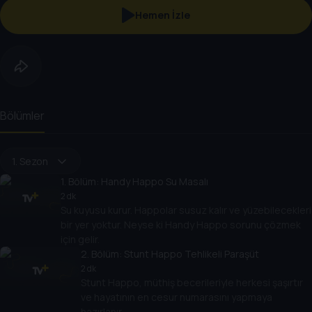
Hemen İzle
Bölümler
1. Sezon
1
. Bölüm:
Handy Happo Su Masalı
2 dk
Su kuyusu kurur. Happolar susuz kalır ve yüzebilecekleri
bir yer yoktur. Neyse ki Handy Happo sorunu çözmek
için gelir.
2
. Bölüm:
Stunt Happo Tehlikeli Paraşüt
2 dk
Stunt Happo, müthiş becerileriyle herkesi şaşırtır
ve hayatının en cesur numarasını yapmaya
hazırlanır.