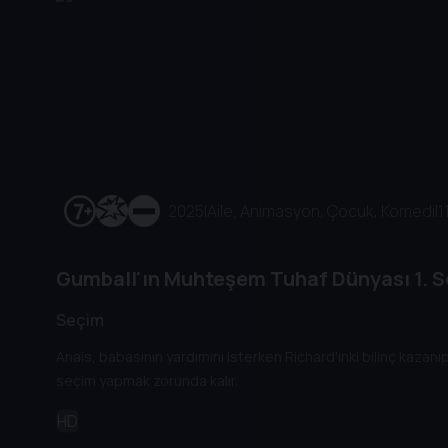
2025
|
Aile, Animasyon, Çocuk, Komedi
|
1
Gumball'ın Muhteşem Tuhaf Dünyası
1. 
Seçim
Anais, babasının yardımını isterken Richard'ınki bilinç kazanıp a
seçim yapmak zorunda kalır.
HD