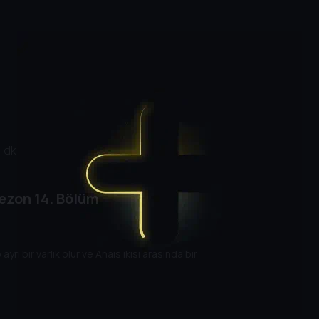
1 dk
Sezon
14. Bölüm
yrı bir varlık olur ve Anais ikisi arasında bir