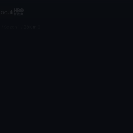
ocuk
ı
/
Sezon 1
/
Bölüm 9