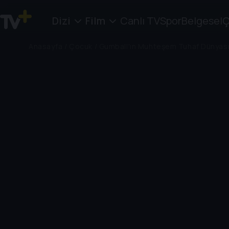
Dizi
Film
Canlı TV
Spor
Belgesel
Ç
Anasayfa
/
Çocuk
/
Gumball'ın Muhteşem Tuhaf Dünyas