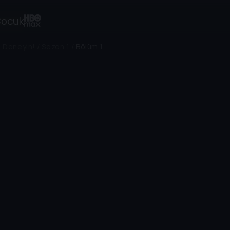
ocuk
e Deneyin!
/
Sezon 1
/
Bölüm 1