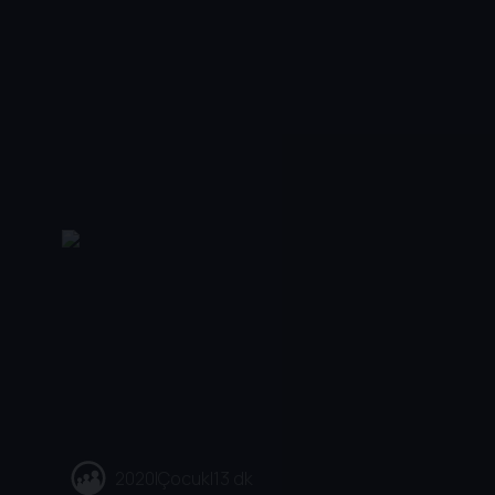
2020
|
Çocuk
|
13 dk