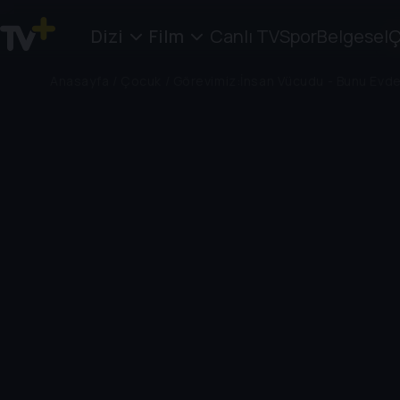
Dizi
Film
Canlı TV
Spor
Belgesel
Ç
Anasayfa
/
Çocuk
/
Görevimiz:İnsan Vücudu - Bunu Evd