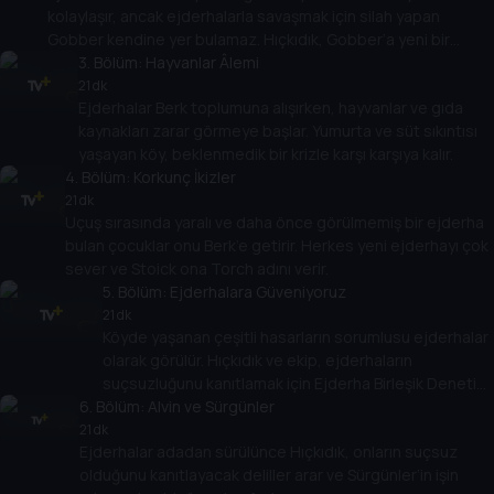
kolaylaşır, ancak ejderhalarla savaşmak için silah yapan
Gobber kendine yer bulamaz. Hıçkıdık, Gobber’a yeni bir
görev kazandırmaya çalışır.
3
. Bölüm:
Hayvanlar Âlemi
21 dk
Ejderhalar Berk toplumuna alışırken, hayvanlar ve gıda
kaynakları zarar görmeye başlar. Yumurta ve süt sıkıntısı
yaşayan köy, beklenmedik bir krizle karşı karşıya kalır.
4
. Bölüm:
Korkunç İkizler
21 dk
Uçuş sırasında yaralı ve daha önce görülmemiş bir ejderha
bulan çocuklar onu Berk’e getirir. Herkes yeni ejderhayı çok
sever ve Stoick ona Torch adını verir.
5
. Bölüm:
Ejderhalara Güveniyoruz
21 dk
Köyde yaşanan çeşitli hasarların sorumlusu ejderhalar
olarak görülür. Hıçkıdık ve ekip, ejderhaların
suçsuzluğunu kanıtlamak için Ejderha Birleşik Denetim
6
. Bölüm:
Tugayı’nı kurar.
Alvin ve Sürgünler
21 dk
Ejderhalar adadan sürülünce Hıçkıdık, onların suçsuz
olduğunu kanıtlayacak deliller arar ve Sürgünler’in işin