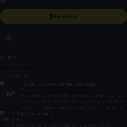
HD
Hemen İzle
Bölümler
1. Sezon
1
. Bölüm:
Ejderha Akademisi Nasıl Kurulur
21 dk
Filmdeki olayların ardından ejderhalarla birlikte yaşamaya
başlayan çocuklar bu yeni düzene alışmıştır. Ancak Berk
halkı hâlâ temkinlidir. Hıçkıdık ve arkadaşları, ejderhaların
2
. Bölüm:
köyde barış içinde yaşamasını sağlamak için Ejderha
Kiralık Viking
Akademisi kurar.
21 dk
Ejderhaların Berk’e uyum sağlamasıyla herkesin hayatı