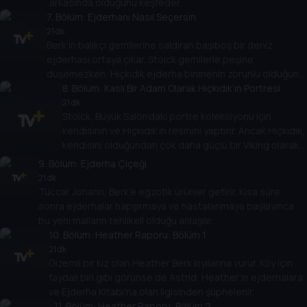
arkasında olduğunu keşfeder.
7
. Bölüm:
Ejderhanı Nasıl Seçersin
21 dk
Berk’in balıkçı gemilerine saldıran başıboş bir deniz
ejderhası ortaya çıkar. Stoick gemilerle peşine
düşemezken, Hıçkıdık ejderha binmenin zorunlu olduğunu
savunur.
8
. Bölüm:
Kaslı Bir Adam Olarak Hıçkıdık’ın Portresi
21 dk
Stoick, Büyük Salon’daki portre koleksiyonu için
kendisinin ve Hıçkıdık’ın resmini yaptırır. Ancak Hıçkıdık,
kendisini olduğundan çok daha güçlü bir Viking olarak
tasvir edilmiş halde bulur.
9
. Bölüm:
Ejderha Çiçeği
21 dk
Tüccar Johann, Berk’e egzotik ürünler getirir. Kısa süre
sonra ejderhalar hapşırmaya ve hastalanmaya başlayınca
bu yeni malların tehlikeli olduğu anlaşılır.
10
. Bölüm:
Heather Raporu: Bölüm 1
21 dk
Gizemli bir kız olan Heather Berk kıyılarına vurur. Köy için
faydalı biri gibi görünse de Astrid, Heather’ın ejderhalara
ve Ejderha Kitabı’na olan ilgisinden şüphelenir.
11
. Bölüm:
Heather Raporu: Bölüm 2