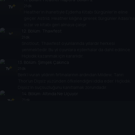
21 dk
Heather’ın ihanetiyle Ejderha Kitabı Sürgünler’in eline
geçer. Astrid, Heather kılığına girerek Sürgünler Adası’na
sızar ve kitabı geri almaya çalışır.
12
. Bölüm:
Thawfest
21 dk
Snotlout, Thawfest oyunlarında yıllardır herkesi
yenmektedir. Bu yıl oyunlara ejderhalar da dahil edilince
Hıçkıdık kazanmak için kararlıdır.
13
. Bölüm:
Şimşek Çakınca
21 dk
Berk’i vuran yıldırım fırtınalarının ardından Mildew, Tanrı
Thor’un Dişsiz yüzünden öfkelendiğini iddia eder. Hıçkıdık,
Dişsiz’in suçsuzluğunu kanıtlamak zorundadır.
14
. Bölüm:
Altında Ne Uçuyor
21 dk
Whispering Death türü başıboş bir ejderha Berk’e saldırır.
Amacı Dişsiz’i bulmak ve geçmiş bir hesabı kapatmaktır.
15
. Bölüm:
İkiz Çılgınlığı
21 dk
Ruffnut ve Tuffnut tartışınca Zippleback kontrolden çıkar.