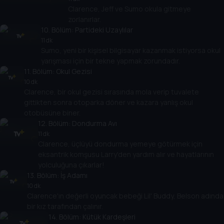
Clarence, Jeff ve Sumo okula gitmeye
zorlanırlar.
10
. Bölüm:
Partideki Uzaylılar
11 dk
Sumo, yeni bir kişisel bilgisayar kazanmak istiyorsa okul
yarışması için bir tekne yapmak zorundadır.
11
. Bölüm:
Okul Gezisi
10 dk
Clarence, bir okul gezisi sırasında mola verip tuvalete
gittikten sonra otoparka döner ve kazara yanlış okul
otobüsüne biner.
12
. Bölüm:
Dondurma Avı
11 dk
Clarence, üçlüyü dondurma yemeye götürmek için
eksantrik komşusu Larry'den yardım alır ve hayatlarının
yolculuğuna çıkarlar!
13
. Bölüm:
İş Adamı
10 dk
Clarence'ın değerli oyuncak bebeği Lil' Buddy, Belson adında
bir kız tarafından çalınır.
14
. Bölüm:
Kütük Kardeşleri