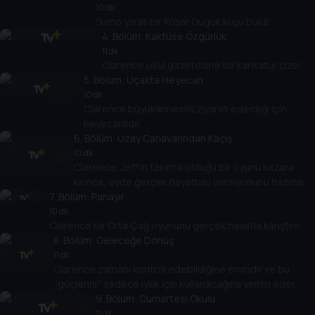
10 dk
Sumo yaralı bir Koşar Guguk kuşu bulur.
4
. Bölüm:
Kaktüse Özgürlük
11 dk
Clarence okul gazetesine bir karikatür çizer.
5
. Bölüm:
Uçakta Heyecan
10 dk
Clarence büyükannesini ziyaret edeceği için
heyecanlıdır.
6
. Bölüm:
Uzay Canavarından Kaçış
10 dk
Clarence, Jeff'in takıntılı olduğu bir oyunu kazara
kırınca, evde gerçek hayattaki versiyonunu hazırlar.
7
. Bölüm:
Panayır
10 dk
Clarence bir Orta Çağ oyununu gerçek hayatla karıştırır.
8
. Bölüm:
Geleceğe Dönüş
11 dk
Clarence zamanı kontrol edebildiğine emindir ve bu
''güçlerini'' sadece iyilik için kullanacağına yemin eder.
9
. Bölüm:
Cumartesi Okulu
11 dk