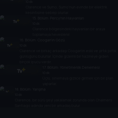
10 dk
Clarence ve Sumo, Sumo'nun evinde bir elektrik
kesintisine sebep olurlar.
15
. Bölüm:
Percy'nin Hayvanları
10 dk
Clarence bölgesindeki hayvanları bir araya
toplamaya heveslenir.
16
. Bölüm:
Coogan'ın Gözü
10 dk
Clarence ve birkaç arkadaşı Coogan'ın eski ve yırtık pırtık
günlüğünü bulurlar. İçinde gizemli bir hazineye giden
birçok ipucu vardır.
17
. Bölüm:
Yönetmenlik Denemesi
10 dk
Üçlü, sinemaya gizlice girmek için bir plan
yaparlar.
18
. Bölüm:
Yarışma
10 dk
Clarence, bir sürü şeyi yakalamak zorunda olan Chalmers
Santiago adında yeni bir arkadaş bulur.
19
. Bölüm:
Kaykaycı Sumo
10 dk