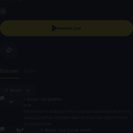
HD
Hemen İzle
Bölümler
Kadro
2. Sezon
1
. Bölüm:
Sorgulama
10 dk
Bay Reese'in arabası köfte sosuyla kaplandıktan sonra,
suçluyu bulmak için Aberdale İlkokulu'nun öğrencilerini
sorguya çeker.
3
. Bölüm:
Kuş Çocuk Adam