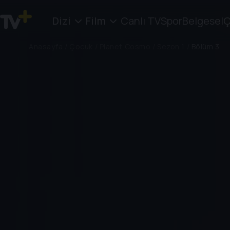
Dizi
Film
Canlı TV
Spor
Belgesel
Ç
Anasayfa
/
Çocuk
/
Planet Cosmo
/
Sezon 1
/
Bölüm 3