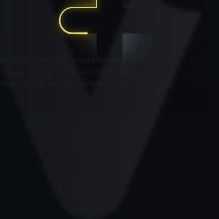
sa ki egzersizden sonra istediği tek şey çok
uzdolabının çalışmadığını fark ederler ve
 Cosmo ve Sol, Baba’ya yardım etmek için
ezintiye çıkmışken, Baba da sonunda istediği