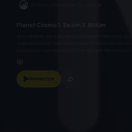
2013
|
Aile, Animasyon, Çocuk
|
13 dk
Planet Cosmo
1. Sezon
3. Bölüm
Spor yaparken, Baba yanlışlıkla buzdolabının fişini çeker. Oy
soğuk bir içecektir, hem de bol buzlu. Ancak bir süre sonra b
bütün buzlar suya dönüşmüştür bile. Buz yok! Baba mutsuz!
onu Satürn’e götürürler ve Satürn’ün halkalarında ufak bir g
HD
tek şeyi bulur.
Hemen İzle