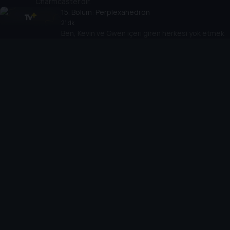
Charmcaster'dır.
15
. Bölüm:
Perplexahedron
21 dk
Ben, Kevin ve Gwen içeri giren herkesi yok etmek
için tasarlanmış olan gizemli yapay bir küçük
gezegende Aggregor'la yarışır.
16
. Bölüm:
Yaradılışın Ocağı
21 dk
Profesör Paradoks, Aggregor'un Uzaylı X gücüne
kavuşmasını engelleyen bir anahtara sahiptir.
17
. Bölüm:
Demir Parmaklıklar, Bir Kafes
Değildir
21 dk
Kevin, önceden kaçmış olduğu Null Void
hapishanesine bir hesaplaşma için geri döner.
18
. Bölüm:
Düşmanımın Düşmanı
21 dk
Argit, Vreedle Kardeşler'e akla gelebilecek son şeyi
yapabilmeleri için yardım etmek amacıyla Tesisatçılar
Akademisi'ne sızar.
19
. Bölüm:
Mutlak Güç Bölüm 1
19 dk