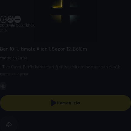
2010
|
Aile, Çocuk
|
21 dk
21 dk
Ben 10: Ultimate Alien
1. Sezon
12. Bölüm
Yansıtılan Zafer
JT ve Cash, Ben'in kahramanlığını üstlenirken boylarından büyük
işlere kalkışırlar.
HD
Hemen İzle