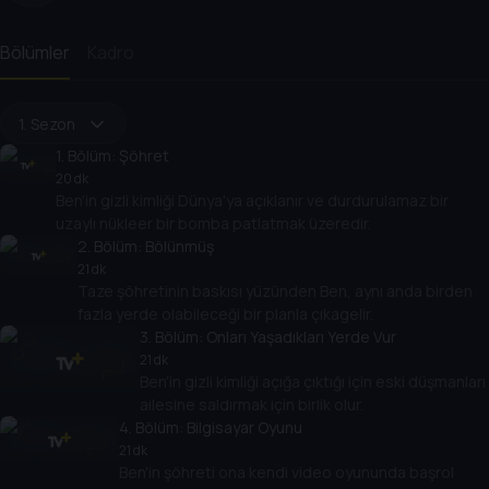
Bölümler
Kadro
1. Sezon
1
. Bölüm:
Şöhret
20 dk
Ben'in gizli kimliği Dünya'ya açıklanır ve durdurulamaz bir
uzaylı nükleer bir bomba patlatmak üzeredir.
2
. Bölüm:
Bölünmüş
21 dk
Taze şöhretinin baskısı yüzünden Ben, aynı anda birden
fazla yerde olabileceği bir planla çıkagelir.
3
. Bölüm:
Onları Yaşadıkları Yerde Vur
21 dk
Ben'in gizli kimliği açığa çıktığı için eski düşmanları
ailesine saldırmak için birlik olur.
4
. Bölüm:
Bilgisayar Oyunu
21 dk
Ben'in şöhreti ona kendi video oyununda başrol