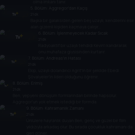
olma imkanı tanır.
5
. Bölüm:
Aggregor'dan Kaçış
21 dk
Başka bir galaksiden gelen beş uzaylı, kendilerini esir
alan gizemli kişiden kaçmaya çalışır...
6
. Bölüm:
İşlenmeyecek Kadar Sıcak
21 dk
Radyoaktif bir uzaylı tehdidi Kevin'ı kandırarak
onu muhafaza giysisinden kurtarır.
7
. Bölüm:
Andreas'ın Hatası
21 dk
Ekip, uzaylı dolandırıcı Agrit'in bir şekilde Ebedi
Şövalyeler'in lideri olduğunu öğrenir.
8
. Bölüm:
Erimiş
21 dk
Ben, yepyeni dönüşüm formlarından birinde hapsolur.
Aggregor'un yok etmek istediği bir formda.
9
. Bölüm:
Kahramanlık Zamanı
21 dk
Ünlülere hayranlık duyan Ben, genç ve güzel bir film
yıldızıyla arkadaş olur. Bu sırada çocukluk kahramanı da
geri döner.