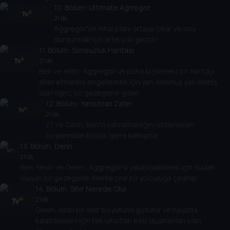
10
. Bölüm:
Ultimate Agrregor
21 dk
Aggregor'un nihai planı ortaya çıkar ve onu
durdurmak için artık çok geçtir!
11
. Bölüm:
Sonsuzluk Haritası
21 dk
Ben ve ekibi, Aggregor'un paha biçilemez bir haritayı
elde etmesini engellemek için yarı donmuş yarı erimiş
olan ilginç bir gezegene gider.
12
. Bölüm:
Yansıtılan Zafer
21 dk
JT ve Cash, Ben'in kahramanlığını üstlenirken
boylarından büyük işlere kalkışırlar.
13
. Bölüm:
Derin
21 dk
Ben, Kevin ve Gwen; Aggregor'u yakalayabilmek için sudan
oluşan bir gezegenin merkezine bir yolculuğa çıkarlar.
14
. Bölüm:
Sihir Nerede Olur
21 dk
Gwen, ekibi bir sihir boyutuna götürür ve hayatta
kalabilmeleri için tek umutları eski düşmanları olan