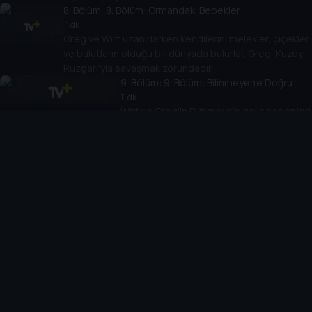
8
. Bölüm:
8. Bölüm: Ormandaki Bebekler
11 dk
Greg ve Wirt uzanırlarken kendilerini melekler, çiçekler
ve bulutların olduğu bir dünyada bulurlar. Greg, Kuzey
Rüzgarı'yla savaşmak zorundadır.
9
. Bölüm:
9. Bölüm: Bilinmeyen'e Doğru
11 dk
Wirt ve Greg'in Bilinmeye'e geliş sebepleri
ortaya çıkar.
10
. Bölüm:
10. Bölüm: Bilinmeyen
11 dk
Canavar ortaya çıkar. Son bölüm başlar.
Cihazlar
Öne Çıkanlar
TV+ Pro
Yasal
From
TV+ Nedir?
Aydınlatma Metni
Doğu
TV+ Ev (IPTV)