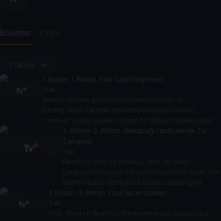
Bölümler
Kadro
1. Sezon
1
. Bölüm:
1. Bölüm: Eski Tahıl Değirmeni
10 dk
Bilinmeyen adlı gizemli ormanda kaybolan iki
kardeş,onları karanlık ormanda dolaşan korkunç
Canavar'a karşı uyaran yorgun bir Oduncuyla karşılaşır.
2
. Bölüm:
2. Bölüm: Balkabağı Festivalinde Zor
Zamanlar
11 dk
Beatrice isimli bir mavikuş, Wirt ve Greg'i
Çayırların Adelaide'ine götürmeyi teklif eder. Wirt
teklifini kabul etmeyince başları derde girer.
3
. Bölüm:
3. Bölüm: Okul Yaramazlıkları
11 dk
Wirt, Greg ve Beatrice'ın hayvanlardan oluşan okul