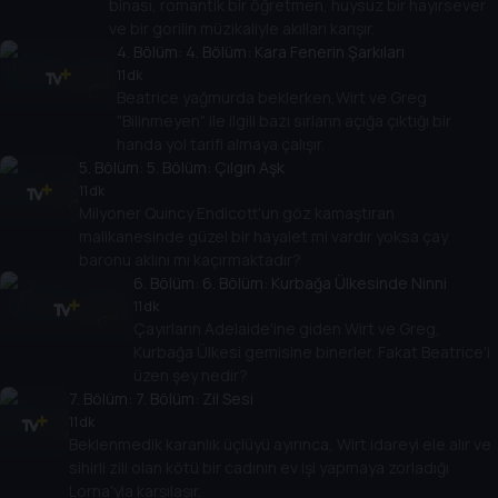
binası, romantik bir öğretmen, huysuz bir hayırsever
ve bir gorilin müzikaliyle akılları karışır.
4
. Bölüm:
4. Bölüm: Kara Fenerin Şarkıları
11 dk
Beatrice yağmurda beklerken,Wirt ve Greg
"Bilinmeyen" ile ilgili bazı sırların açığa çıktığı bir
handa yol tarifi almaya çalışır.
5
. Bölüm:
5. Bölüm: Çılgın Aşk
11 dk
Milyoner Quincy Endicott'un göz kamaştıran
malikanesinde güzel bir hayalet mi vardır yoksa çay
baronu aklını mı kaçırmaktadır?
6
. Bölüm:
6. Bölüm: Kurbağa Ülkesinde Ninni
11 dk
Çayırların Adelaide'ine giden Wirt ve Greg,
Kurbağa Ülkesi gemisine binerler. Fakat Beatrice'i
üzen şey nedir?
7
. Bölüm:
7. Bölüm: Zil Sesi
11 dk
Beklenmedik karanlık üçlüyü ayırınca, Wirt idareyi ele alır ve
sihirli zili olan kötü bir cadının ev işi yapmaya zorladığı
Lorna'yla karşılaşır.