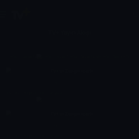
TV+ Yayın Akışı
1 Ağu, Cumartesi
2 Ağu, Pazar
3 Ağu, Pazartesi
4 Ağu, Salı
5 Ağu, Ç
TV+'ın Zengin İçerik
00:00 - 03:00
Dünyası
Diğer
TV+'ın Zengin İçerik Dünyası
TV+'ın Zengin İçerik
03:00 - 06:00
Dünyası
Diğer
TV+'ın Zengin İçerik Dünyası