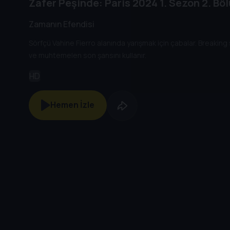
Zafer Peşinde: Paris 2024
1. Sezon
2. Bö
Zamanın Efendisi
Sörfçü Vahine Fierro alanında yarışmak için çabalar. Breaking 
ve muhtemelen son şansını kullanır.
HD
Hemen İzle