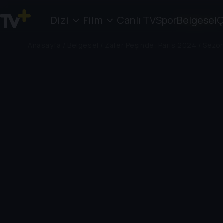
Dizi
Film
Canlı TV
Spor
Belgesel
Ç
Anasayfa
/
Belgesel
/
Zafer Peşinde: Paris 2024
/
Sezon